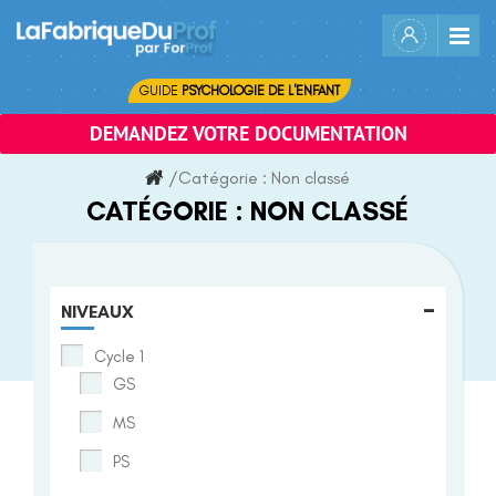
Skip
to
content
GUIDE
PSYCHOLOGIE DE L'ENFANT
DEMANDEZ VOTRE DOCUMENTATION
/
Catégorie :
Non classé
CATÉGORIE :
NON CLASSÉ
-
NIVEAUX
Cycle 1
GS
MS
PS