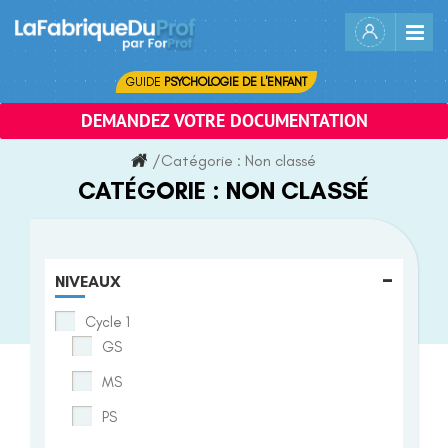
Skip
to
content
GUIDE
PSYCHOLOGIE DE L'ENFANT
DEMANDEZ VOTRE DOCUMENTATION
/
Catégorie :
Non classé
CATÉGORIE :
NON CLASSÉ
-
NIVEAUX
Cycle 1
GS
MS
PS