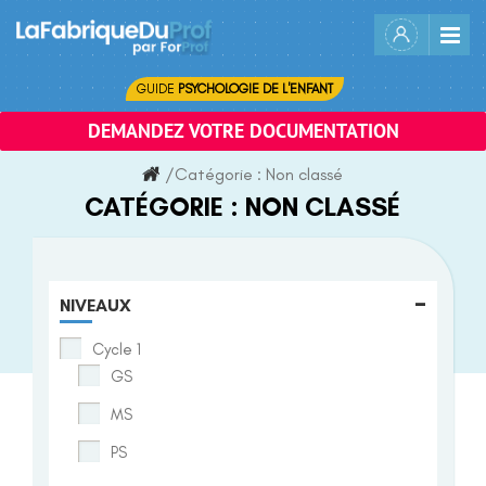
Skip
to
content
GUIDE
PSYCHOLOGIE DE L'ENFANT
DEMANDEZ VOTRE DOCUMENTATION
/
Catégorie :
Non classé
CATÉGORIE :
NON CLASSÉ
-
NIVEAUX
Cycle 1
GS
MS
PS