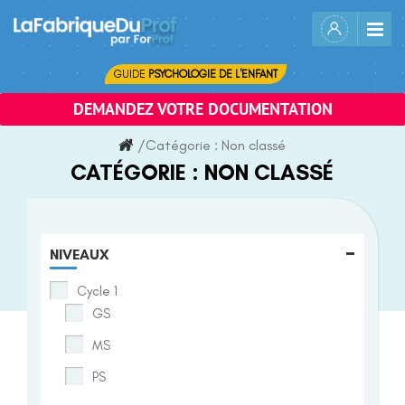
Skip
to
content
GUIDE
PSYCHOLOGIE DE L'ENFANT
DEMANDEZ VOTRE DOCUMENTATION
/
Catégorie :
Non classé
CATÉGORIE :
NON CLASSÉ
-
NIVEAUX
Cycle 1
GS
MS
PS