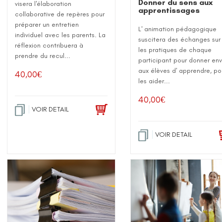
Donner du sens aux
visera l'élaboration
apprentissages
collaborative de repères pour
préparer un entretien
L' animation pédagogique
individuel avec les parents. La
suscitera des échanges sur
réflexion contribuera à
les pratiques de chaque
prendre du recul...
participant pour donner env
aux élèves d' apprendre, po
40,00
€
les aider...
40,00
€
VOIR DETAIL
VOIR DETAIL