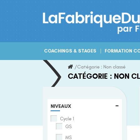
Skip
to
content
COACHINGS & STAGES
FORMATION CO
/
Catégorie :
Non classé
CATÉGORIE :
NON C
-
NIVEAUX
Cycle 1
GS
MS