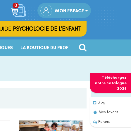
MON ESPACE
UIDE
PSYCHOLOGIE DE L'ENFANT
IQUES
LA BOUTIQUE DU PROF’
Téléchargez
notre
catalogue
2026
Blog
Mes favoris
Forums