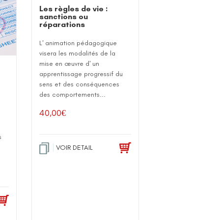
Les règles de vie :
sanctions ou
réparations
L' animation pédagogique
visera les modalités de la
mise en œuvre d' un
apprentissage progressif du
sens et des conséquences
des comportements...
40,00
€
e
s
VOIR DETAIL