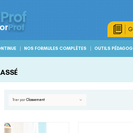
G
NTINUE
NOS FORMULES COMPLÈTES
OUTILS PÉDAGOG
LASSÉ
Trier par
Classement