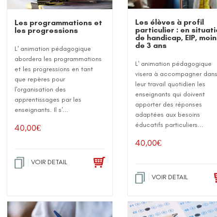
Les élèves à profil
Les programmations et
particulier : en situat
les progressions
de handicap, EIP, moi
de 3 ans
L' animation pédagogique
abordera les programmations
L' animation pédagogique
et les progressions en tant
visera à accompagner dan
que repères pour
leur travail quotidien les
l'organisation des
enseignants qui doivent
apprentissages par les
apporter des réponses
enseignants. Il s'...
adaptées aux besoins
éducatifs particuliers...
40,00
€
40,00
€
VOIR DETAIL
VOIR DETAIL