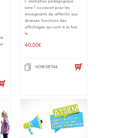
L' animation pédagogique
sera l' occasion pour les
enseignants de réfléchir aux
diverses fonctions des
affichages qui sont à la fois
le...
ie
ur
40,00
€
VOIR DETAIL