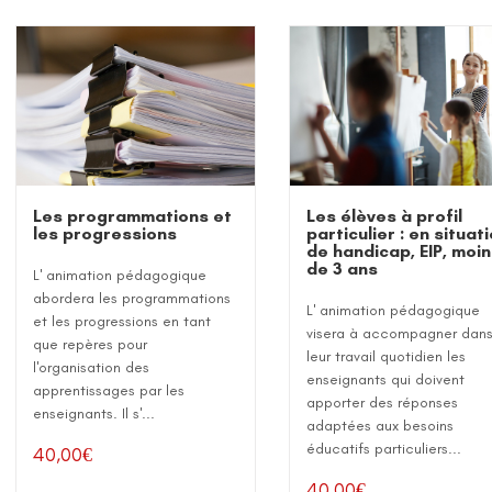
Les élèves à profil
Les programmations et
particulier : en situat
les progressions
de handicap, EIP, moi
de 3 ans
L' animation pédagogique
abordera les programmations
L' animation pédagogique
et les progressions en tant
visera à accompagner dan
que repères pour
leur travail quotidien les
l'organisation des
enseignants qui doivent
apprentissages par les
apporter des réponses
enseignants. Il s'...
adaptées aux besoins
éducatifs particuliers...
40,00
€
40,00
€