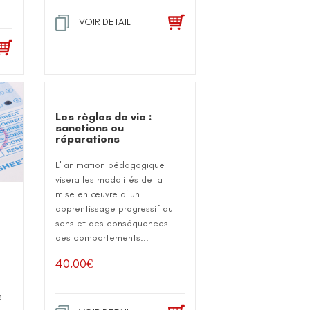
VOIR DETAIL
Les règles de vie :
sanctions ou
réparations
L' animation pédagogique
visera les modalités de la
mise en œuvre d' un
apprentissage progressif du
sens et des conséquences
des comportements...
40,00
€
e
s