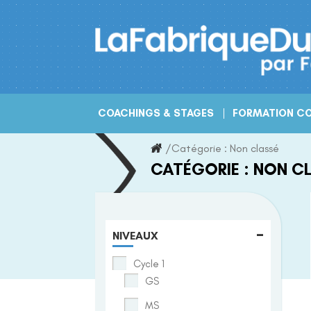
Skip
to
content
COACHINGS & STAGES
FORMATION CO
/
Catégorie :
Non classé
CATÉGORIE :
NON C
-
NIVEAUX
Cycle 1
GS
MS