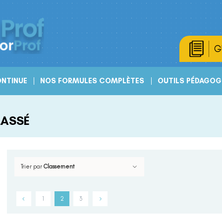
G
NTINUE
NOS FORMULES COMPLÈTES
OUTILS PÉDAGOG
LASSÉ
Trier par
Classement
1
2
3