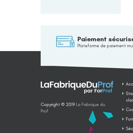
Paiement sécuris
Plateforme de paiement mul
Acc
Sta
cla
Copyright © 2019
La Fabrique du
Coa
Prof
For
Séq