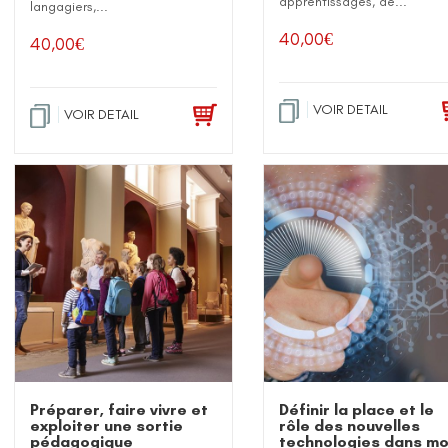
apprentissages, de...
langagiers,...
40,00
€
40,00
€
VOIR DETAIL
VOIR DETAIL
Préparer, faire vivre et
Définir la place et le
exploiter une sortie
rôle des nouvelles
pédagogique
technologies dans m