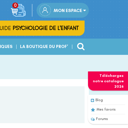
MON ESPACE
UIDE
PSYCHOLOGIE DE L'ENFANT
IQUES
LA BOUTIQUE DU PROF’
Téléchargez
notre
catalogue
2026
Blog
Mes favoris
Forums