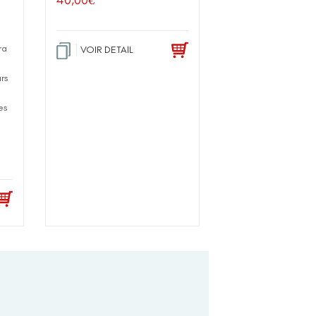
40,00
€
ra
VOIR DETAIL
rs
es