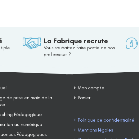
é
La Fabrique recrute
tiple
Vous souhaitez faire partie de nos
professeurs ?
ueil
Mon compte
ge de prise en main de la
Panier
sse
ching Pédagogique
Politique de confidentialité
mation au numérique
Mentions légales
uences Pédagogiques