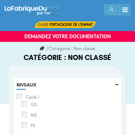
Skip
to
content
GUIDE
PSYCHOLOGIE DE L'ENFANT
DEMANDEZ VOTRE DOCUMENTATION
/
Catégorie :
Non classé
CATÉGORIE :
NON CLASSÉ
-
NIVEAUX
Cycle 1
GS
MS
PS