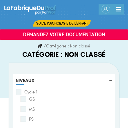
Skip
to
content
GUIDE
PSYCHOLOGIE DE L'ENFANT
DEMANDEZ VOTRE DOCUMENTATION
/
Catégorie :
Non classé
CATÉGORIE :
NON CLASSÉ
-
NIVEAUX
Cycle 1
GS
MS
PS