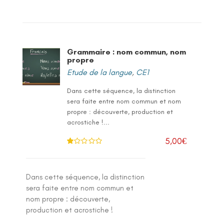
Grammaire : nom commun, nom
propre
Etude de la langue
,
CE1
Dans cette séquence, la distinction
sera faite entre nom commun et nom
propre : découverte, production et
acrostiche !...
5,00
€
N
ot
e
1
.0
Dans cette séquence, la distinction
0
su
sera faite entre nom commun et
r 5
nom propre : découverte,
production et acrostiche !