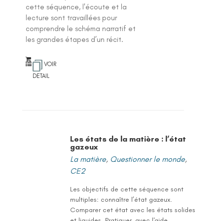
r 5
cette séquence, l'écoute et la
lecture sont travaillées pour
comprendre le schéma narratif et
les grandes étapes d’un récit.
VOIR
DETAIL
Les états de la matière : l’état
gazeux
La matière
,
Questionner le monde
,
CE2
Les objectifs de cette séquence sont
multiples: connaître l’état gazeux.
Comparer cet état avec les états solides
et liquides. Pratiquer, avec l'aide...