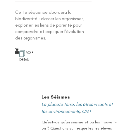
ot
e
1
.0
Cette séquence abordera la
0
su
biodiversité : classer les organismes,
r 5
exploiter les liens de parenté pour
comprendre et expliquer l’évolution
des organismes.
VOIR
DETAIL
Les Séismes
La planète terre, les êtres vivants et
les environnements
,
CM1
Qu'est-ce qu'un séisme et où les trouve t-
on ? Questions sur lesquelles les élèves