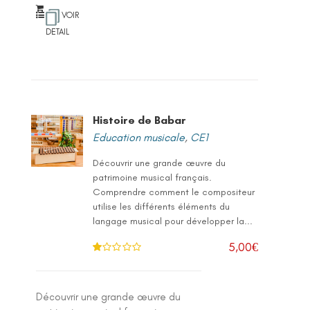
VOIR
DETAIL
Histoire de Babar
Education musicale
,
CE1
Découvrir une grande œuvre du
patrimoine musical français.
Comprendre comment le compositeur
utilise les différents éléments du
langage musical pour développer la...
5,00
€
N
ot
e
1
.0
Découvrir une grande œuvre du
0