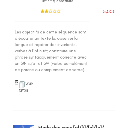
l’infinitif; construire...
5,00
€
Note
2.00
sur 5
Les objectifs de cette séquence sont
d'écouter un texte lu, observer la
langue et repérer des invariants :
verbes à l’infinitif; construire une
phrase syntaxiquement correcte avec
un GN sujet et GV (verbe complément
de phrase ou complément de verbe).
VOIR
DETAIL
Etude des sons [a]/[i]/[y]/[o]/