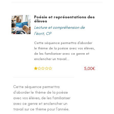
Poésie et représentations des
élèves
Lecture et compréhension de
l'écrit
,
CP
Cette séquence permettra d'aborder
le thème de la poésie avec vos élèves,
de les familiariser avec ce genre et
enclencher un travail...
5,00
€
N
ot
e
1
.0
Cette séquence permettra
0
su
d'aborder le thème de la poésie
r 5
avec vos élèves, de les familiariser
avec ce genre et enclencher un
travail sur ce thème pour l'année.