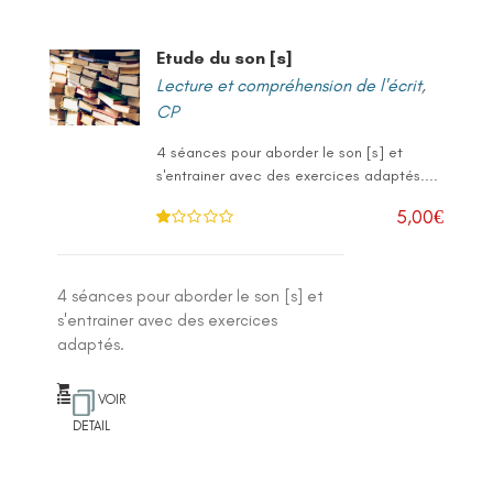
Etude du son [s]
Lecture et compréhension de l'écrit
,
CP
4 séances pour aborder le son [s] et
s'entrainer avec des exercices adaptés....
5,00
€
N
ot
e
1
.0
4 séances pour aborder le son [s] et
0
su
s'entrainer avec des exercices
r 5
adaptés.
VOIR
DETAIL