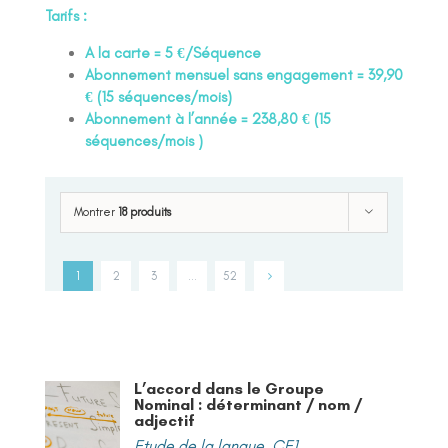
Tarifs :
A la carte = 5 €/Séquence
Abonnement mensuel sans engagement = 39,90
€ (15 séquences/mois)
Abonnement à l’année = 238,80 € (15
séquences/mois )
Montrer
18 produits
1
2
3
…
52
L’accord dans le Groupe
Nominal : déterminant / nom /
adjectif
Etude de la langue
,
CE1