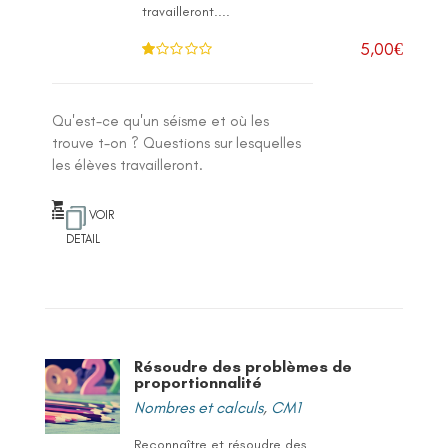
travailleront....
5,00
€
N
ot
e
1
.0
Qu'est-ce qu'un séisme et où les
0
su
trouve t-on ? Questions sur lesquelles
r 5
les élèves travailleront.
VOIR
DETAIL
Résoudre des problèmes de
proportionnalité
Nombres et calculs
,
CM1
Reconnaître et résoudre des