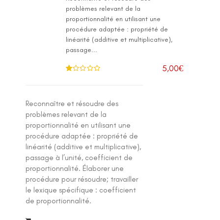
problèmes relevant de la
proportionnalité en utilisant une
procédure adaptée : propriété de
linéarité (additive et multiplicative),
passage...
5,00
€
N
ot
e
1
.0
Reconnaître et résoudre des
0
su
problèmes relevant de la
r 5
proportionnalité en utilisant une
procédure adaptée : propriété de
linéarité (additive et multiplicative),
passage à l’unité, coefficient de
proportionnalité. Élaborer une
procédure pour résoudre; travailler
le lexique spécifique : coefficient
de proportionnalité.