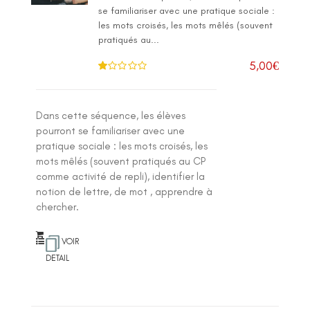
se familiariser avec une pratique sociale :
les mots croisés, les mots mêlés (souvent
pratiqués au...
5,00
€
N
ot
e
1
.0
Dans cette séquence, les élèves
0
su
pourront se familiariser avec une
r 5
pratique sociale : les mots croisés, les
mots mêlés (souvent pratiqués au CP
comme activité de repli), identifier la
notion de lettre, de mot , apprendre à
chercher.
VOIR
DETAIL