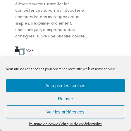
r 5
élèves pourront travailler les
compétences suivantes : écouter et
comprendre des messages oraux
simples, s'exprimer oralement,
communiquer, comprendre des
consignes, suivre une histoire courte...
VOIR
DETAIL
Nous utilisons des cookies pour optimiser notre site web et notre service.
Accepter les cookies
Montrer
18 produits
Refuser
Voir les préférences
1
2
3
…
52
Politique de cookies
Politique de confidentialité