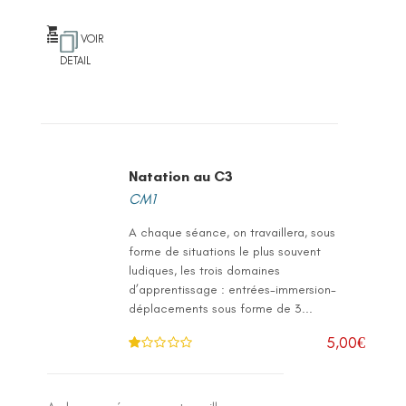
VOIR
DETAIL
Natation au C3
CM1
A chaque séance, on travaillera, sous
forme de situations le plus souvent
ludiques, les trois domaines
d’apprentissage : entrées-immersion-
déplacements sous forme de 3...
5,00
€
N
ot
e
1
.0