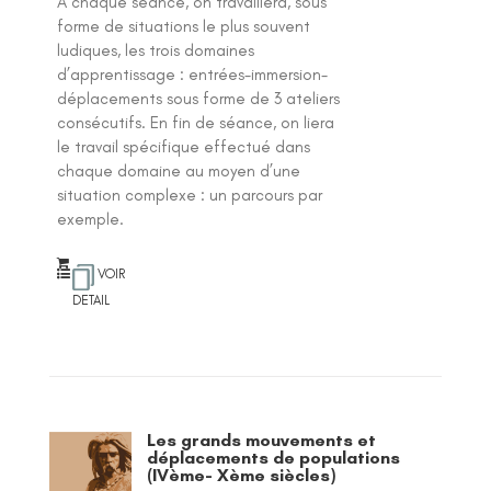
A chaque séance, on travaillera, sous
0
su
forme de situations le plus souvent
r 5
ludiques, les trois domaines
d’apprentissage : entrées-immersion-
déplacements sous forme de 3 ateliers
consécutifs. En fin de séance, on liera
le travail spécifique effectué dans
chaque domaine au moyen d’une
situation complexe : un parcours par
exemple.
VOIR
DETAIL
Les grands mouvements et
déplacements de populations
(IVème- Xème siècles)