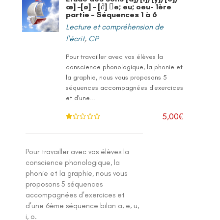
œ] –[ø] – [∂] e; eu; oeu- 1ère
partie – Séquences 1 à 6
Lecture et compréhension de
l'écrit
,
CP
Pour travailler avec vos élèves la
conscience phonologique, la phonie et
la graphie, nous vous proposons 5
séquences accompagnées d'exercices
et d'une...
5,00
€
No
te
1
.2
5
Pour travailler avec vos élèves la
sur
5
conscience phonologique, la
phonie et la graphie, nous vous
proposons 5 séquences
accompagnées d'exercices et
d'une 6ème séquence bilan a, e, u,
i, o.