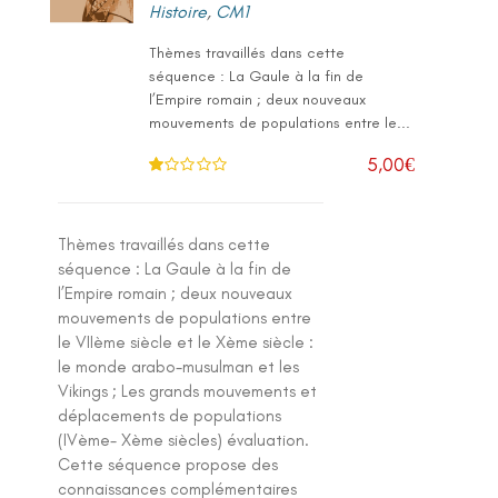
Histoire
,
CM1
Thèmes travaillés dans cette
séquence : La Gaule à la fin de
l’Empire romain ; deux nouveaux
mouvements de populations entre le...
5,00
€
N
ot
e
1
.0
Thèmes travaillés dans cette
0
su
séquence : La Gaule à la fin de
r 5
l’Empire romain ; deux nouveaux
mouvements de populations entre
le VIIème siècle et le Xème siècle :
le monde arabo-musulman et les
Vikings ; Les grands mouvements et
déplacements de populations
(IVème- Xème siècles) évaluation.
Cette séquence propose des
connaissances complémentaires