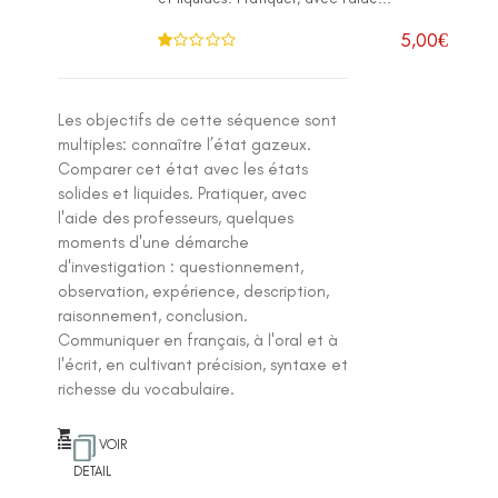
5,00
€
N
ot
e
1
.0
Les objectifs de cette séquence sont
0
su
multiples: connaître l’état gazeux.
r 5
Comparer cet état avec les états
solides et liquides. Pratiquer, avec
l'aide des professeurs, quelques
moments d'une démarche
d'investigation : questionnement,
observation, expérience, description,
raisonnement, conclusion.
Communiquer en français, à l'oral et à
l'écrit, en cultivant précision, syntaxe et
richesse du vocabulaire.
VOIR
DETAIL