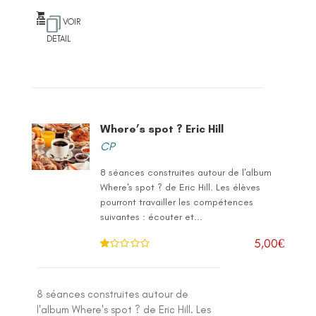
VOIR
DETAIL
Where’s spot ? Eric Hill
CP
8 séances construites autour de l'album
Where's spot ? de Eric Hill. Les élèves
pourront travailler les compétences
suivantes : écouter et...
5,00
€
N
ot
e
1
.0
8 séances construites autour de
0
su
l'album Where's spot ? de Eric Hill. Les