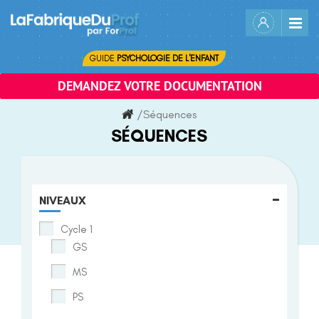
Skip
to
content
GUIDE
PSYCHOLOGIE DE L'ENFANT
DEMANDEZ VOTRE DOCUMENTATION
/
Séquences
SÉQUENCES
-
NIVEAUX
Cycle 1
GS
MS
PS