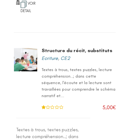
VOIR
DETAIL
Structure du récit, substituts
Ecriture
,
CE2
Textes à trous, textes puzzles, lecture
compréhension..; dans cette
séquence, l'écoute et la lecture sont
travaillées pour comprendre le schéma
narratif et...
5,00
€
N
ot
e
1
.0
Textes à trous, textes puzzles,
0
su
lecture compréhension..; dans