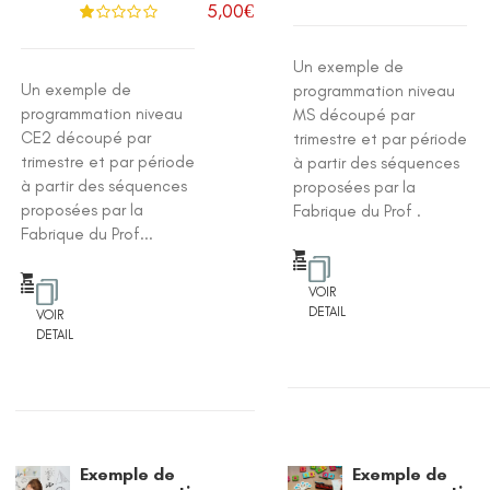
5,00
€
N
ot
Un exemple de
e
1
.0
Un exemple de
programmation niveau
0
su
programmation niveau
MS découpé par
r 5
CE2 découpé par
trimestre et par période
trimestre et par période
à partir des séquences
à partir des séquences
proposées par la
proposées par la
Fabrique du Prof .
Fabrique du Prof...
VOIR
DETAIL
VOIR
DETAIL
Exemple de
Exemple de