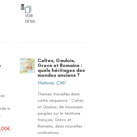
VOIR
DETAIL
Celtes, Gaulois,
s
Grecs et Romains :
quels héritages des
mondes anciens ?
Histoire
,
CM1
Thèmes travaillés dans
eau
cette séquence : Celtes
et Gaulois, de nouveaux
iode à
peuples sur le territoire
s
français, Grecs et
Romains, deux nouvelles
,00
€
civilisations...