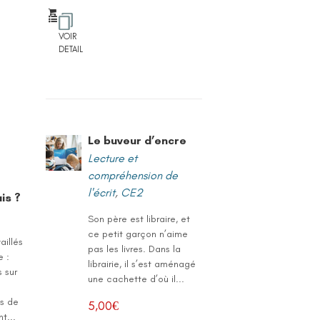
VOIR
DETAIL
s
Le buveur d’encre
Lecture et
compréhension de
l'écrit
,
CE2
is ?
Son père est libraire, et
ce petit garçon n’aime
aillés
pas les livres. Dans la
 :
librairie, il s’est aménagé
 sur
une cachette d’où il...
es de
5,00
€
t...