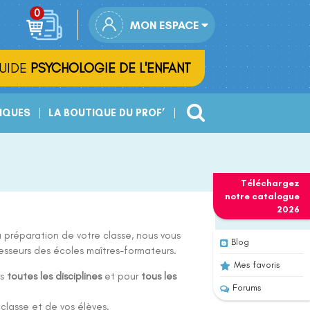
MON ESPACE
UIDE
PSYCHOLOGIE DE L'ENFANT
IQUES
LA BOUTIQUE DU PROF’
Téléchargez
notre
catalogue
2026
 préparation de votre classe, nous vous
Blog
esseurs des écoles maîtres-formateurs.
Mes favoris
ns
toutes les disciplines
et pour
tous les
Forums
 classe et de vos élèves.