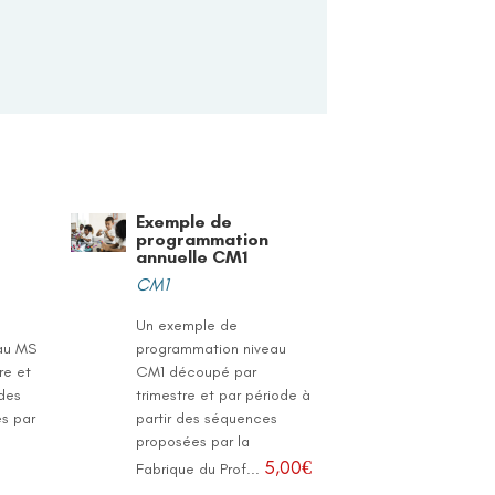
Exemple de
programmation
annuelle CM1
CM1
Un exemple de
au MS
programmation niveau
re et
CM1 découpé par
 des
trimestre et par période à
s par
partir des séquences
.
proposées par la
5,00
€
Fabrique du Prof...