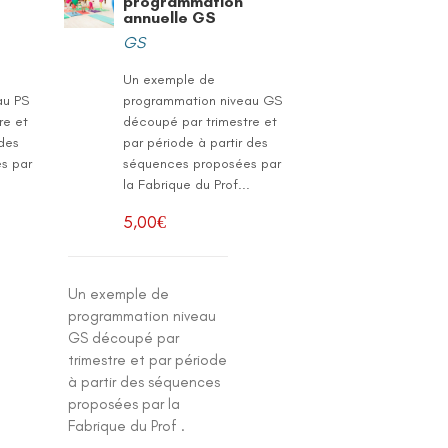
programmation
annuelle GS
GS
Un exemple de
au PS
programmation niveau GS
re et
découpé par trimestre et
 des
par période à partir des
s par
séquences proposées par
.
la Fabrique du Prof...
5,00
€
Un exemple de
programmation niveau
GS découpé par
trimestre et par période
à partir des séquences
proposées par la
Fabrique du Prof .