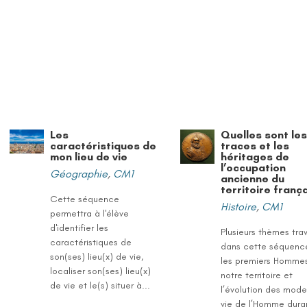
Les
Quelles sont le
caractéristiques de
traces et les
mon lieu de vie
héritages de
l’occupation
Géographie
,
CM1
ancienne du
territoire frança
Cette séquence
Histoire
,
CM1
permettra à l'élève
d'identifier les
Plusieurs thèmes trav
caractéristiques de
dans cette séquence
son(ses) lieu(x) de vie,
les premiers Hommes
localiser son(ses) lieu(x)
notre territoire et
de vie et le(s) situer à...
l’évolution des mod
vie de l’Homme duran