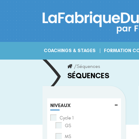
Skip
to
content
COACHINGS & STAGES
FORMATION CO
/
Séquences
SÉQUENCES
-
NIVEAUX
Cycle 1
GS
MS