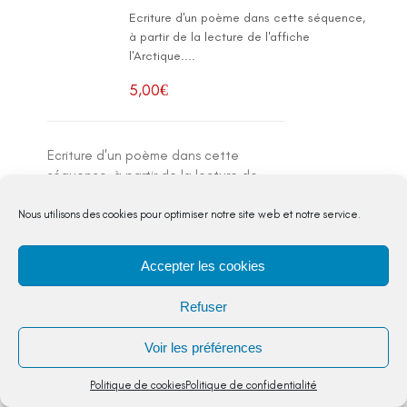
Ecriture d'un poème dans cette séquence,
à partir de la lecture de l'affiche
l'Arctique....
5,00
€
Ecriture d'un poème dans cette
séquence, à partir de la lecture de
l'affiche l'Arctique.
Nous utilisons des cookies pour optimiser notre site web et notre service.
VOIR
DETAIL
Accepter les cookies
Refuser
Voir les préférences
Ecrire un texte poétique,
Politique de cookies
Politique de confidentialité
Verlaine