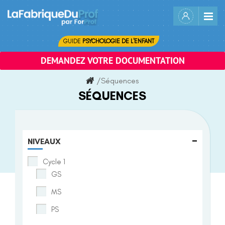
Skip
to
content
GUIDE
PSYCHOLOGIE DE L'ENFANT
DEMANDEZ VOTRE DOCUMENTATION
/
Séquences
SÉQUENCES
-
NIVEAUX
Cycle 1
GS
MS
PS