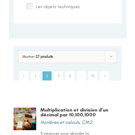
Les objets techniques
Montrer
27 produits
1
2
3
4
…
35
Multiplication et division d’un
décimal par 10,100,1000
Nombres et calculs
,
CM2
3 séances pour aborder la