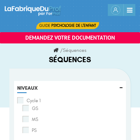
Skip
to
content
GUIDE
PSYCHOLOGIE DE L'ENFANT
DEMANDEZ VOTRE DOCUMENTATION
/
Séquences
SÉQUENCES
-
NIVEAUX
Cycle 1
GS
MS
PS