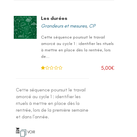
Les durées
Grandeurs et mesures
,
CP
Cette séquence poursuit le travail
amorcé au cycle 1 : identifier les rituels
à mettre en place dès la rentrée, lors
de...
5,00
€
N
ot
e
1
.0
Cette séquence poursuit le travail
0
su
amorcé au cycle 1 : identifier les
r 5
rituels à mettre en place dès la
rentrée, lors de la première semaine
et dans l'année.
VOIR