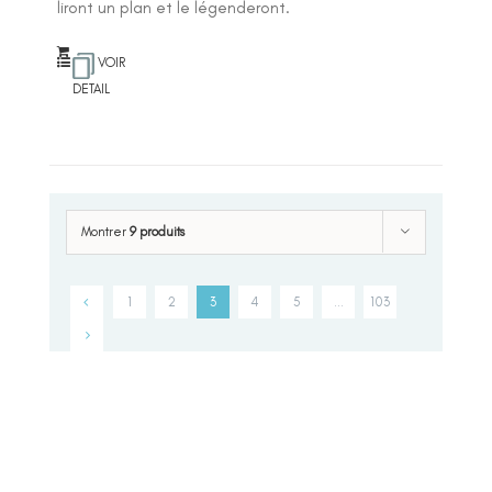
liront un plan et le légenderont.
VOIR
DETAIL
Montrer
9 produits
1
2
3
4
5
…
103