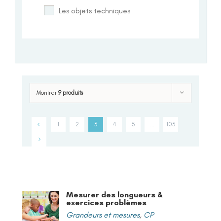
Les objets techniques
Montrer
9 produits
1
2
3
4
5
…
103
Mesurer des longueurs &
exercices problèmes
Grandeurs et mesures
,
CP