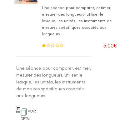
Une séance pour comparer, estimer,
mesurer des longueurs, utiliser le
lexique, les unités, les instruments de
mesures spécifiques associés aux
longueurs...
5,00
€
N
ot
e
1
.0
Une séance pour comparer, estimer,
0
su
mesurer des longueurs, utiliser le
r 5
lexique, les unités, les instruments
de mesures spécifiques associés
aux longueurs
VOIR
DETAIL