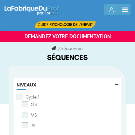
Skip
to
content
GUIDE
PSYCHOLOGIE DE L'ENFANT
DEMANDEZ VOTRE DOCUMENTATION
/
Séquences
SÉQUENCES
-
NIVEAUX
Cycle 1
GS
MS
PS