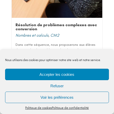
Résolution de problèmes complexes avec
conversion
Nombres et calculs
,
CM2
Dans cette séquence, nous proposerons aux élèves
de résoudre des problèmes dont la résolution
mobilise des unités différentes de mesures de
Nous utilisons des cookies pour optimiser notre site web et notre service.
longueur,...
5,00
€
Accepter les cookies
Refuser
VOIR DETAIL
Voir les préférences
Politique de cookies
Politique de confidentialité