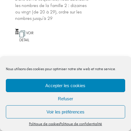
les nombres de la famille 2 : dizaines
ou vingt (de 20 à 29), ordre sur les
nombres jusqu’à 29
VOIR
DETAIL
Nous utilisons des cookies pour optimiser notre site web et notre service.
Etude des nombres jusqu’à 39
Nombres et calculs
,
CP
Accepter les cookies
Cette séquence vous propose de
Refuser
travailler pour la 1ère séance les nombres
de la famille 3, dizaines ou trente (de 30
Voir les préférences
à...
5,00
€
Politique de cookies
Politique de confidentialité