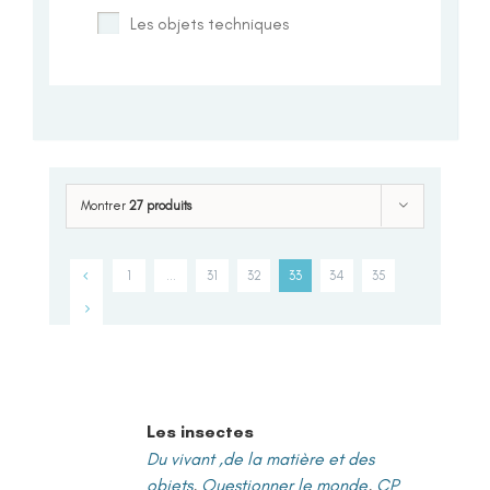
Les objets techniques
Montrer
27 produits
1
…
31
32
33
34
35
Les insectes
Du vivant ,de la matière et des
objets
,
Questionner le monde
,
CP