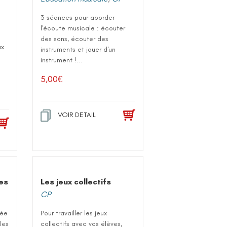
3 séances pour aborder
l'écoute musicale : écouter
des sons, écouter des
ux
instruments et jouer d'un
instrument !...
5,00
€
VOIR DETAIL
ues
Les jeux collectifs
CP
rée
Pour travailler les jeux
les
collectifs avec vos élèves,