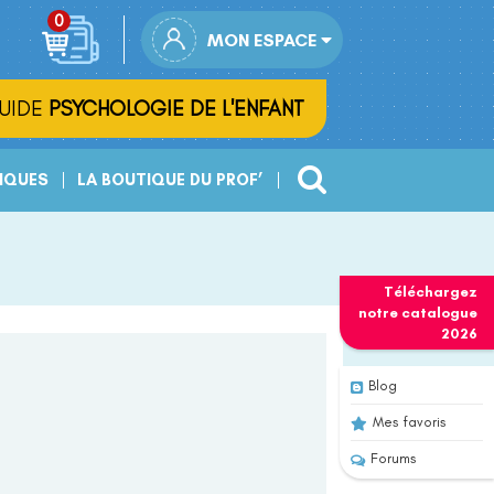
MON ESPACE
UIDE
PSYCHOLOGIE DE L'ENFANT
IQUES
LA BOUTIQUE DU PROF’
Téléchargez
notre
catalogue
2026
Blog
Mes favoris
Forums