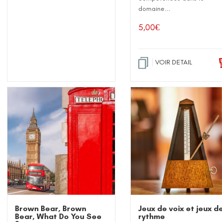
domaine...
5,00
€
VOIR DETAIL
Brown Bear, Brown
Jeux de voix et jeux d
Bear, What Do You See
rythme