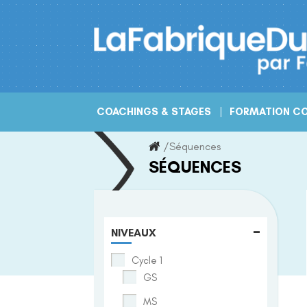
Skip
to
content
COACHINGS & STAGES
FORMATION CO
/
Séquences
SÉQUENCES
-
NIVEAUX
Cycle 1
GS
MS