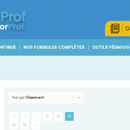
G
NTINUE
NOS FORMULES COMPLÈTES
OUTILS PÉDAGOG
Trier par
Classement
1
…
31
32
33
34
35