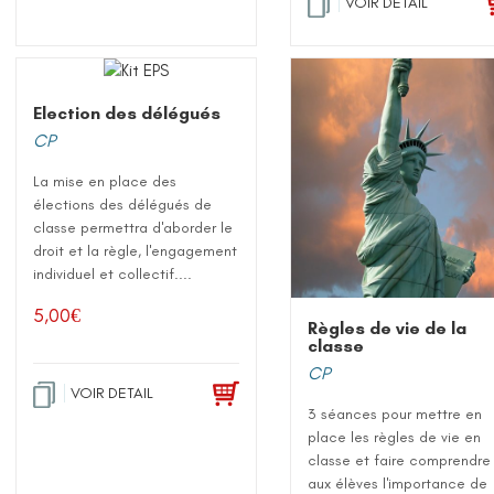
VOIR DETAIL
Election des délégués
CP
La mise en place des
élections des délégués de
classe permettra d'aborder le
droit et la règle, l'engagement
individuel et collectif....
5,00
€
Règles de vie de la
classe
CP
VOIR DETAIL
3 séances pour mettre en
place les règles de vie en
classe et faire comprendre
aux élèves l'importance de