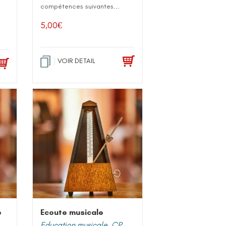
compétences suivantes...
5,00
€
VOIR DETAIL
e
Ecoute musicale
Education musicale
,
CP