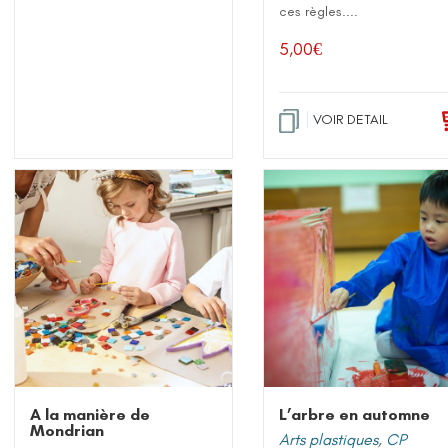
ces règles....
5,00
€
VOIR DETAIL
A la manière de
L’arbre en automne
Mondrian
Arts plastiques
,
CP