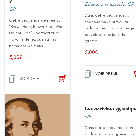
?
Education musicale
,
CP
CP
Dans cette séquence, 3
Cette séquence centrée sur
séances pour introduire
“Brown Bear, Brown Bear, What
l'éducation musicale, les je
Do You See?” permettra de
de voix et des jeux de
travailler le lexique sur les
rythme....
noms des animaux...
5,00
€
5,00
€
VOIR DETAIL
VOIR DETAIL
Les activités gymniq
CP
Dans cette séquence cent
sur les activités gymniques, 