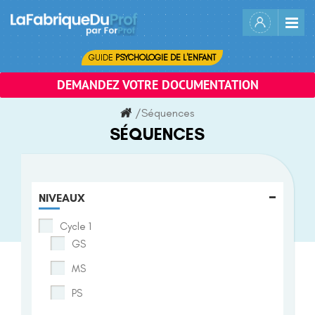
Skip
to
content
GUIDE
PSYCHOLOGIE DE L'ENFANT
DEMANDEZ VOTRE DOCUMENTATION
/
Séquences
SÉQUENCES
-
NIVEAUX
Cycle 1
GS
MS
PS