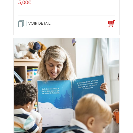
5,00
€
VOIR DETAIL