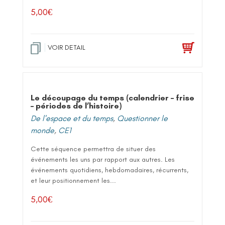
5,00
€
VOIR DETAIL
Le découpage du temps (calendrier – frise
– périodes de l’histoire)
De l'espace et du temps
,
Questionner le
monde
,
CE1
Cette séquence permettra de situer des
événements les uns par rapport aux autres. Les
événements quotidiens, hebdomadaires, récurrents,
et leur positionnement les...
5,00
€