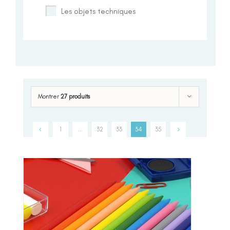
Les objets techniques
Montrer
27 produits
1
…
32
33
34
35