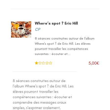
Where’s spot ? Eric Hill
CP
8 séances construites autour de l'album
Where's spot ? de Eric Hill. Les élèves
pourront travailler les compétences
suivantes : écouter et...
5,00
€
N
ot
e
1
.0
8 séances construites autour de
0
su
l'album Where's spot ? de Eric Hill. Les
r 5
élèves pourront travailler les
compétences suivantes : écouter et
comprendre des messages oraux
simples, s'exprimer oralement,