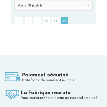
Montrer
27 produits
1
…
33
34
35
Paiement sécurisé
Plateforme de paiement multiple
La Fabrique recrute
Vous souhaitez faire partie de nos professeurs ?