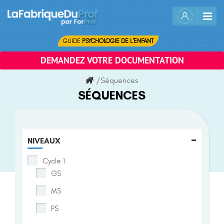
Skip
to
content
GUIDE
PSYCHOLOGIE DE L'ENFANT
DEMANDEZ VOTRE DOCUMENTATION
/
Séquences
SÉQUENCES
-
NIVEAUX
Cycle 1
GS
MS
PS