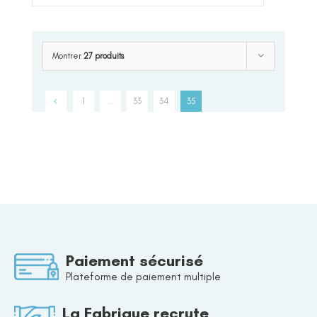
Montrer
27 produits
1
…
33
34
35
Paiement sécurisé
Plateforme de paiement multiple
La Fabrique recrute