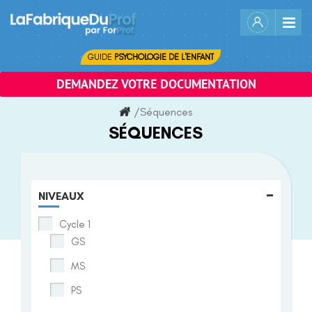
Skip
to
content
GUIDE
PSYCHOLOGIE DE L'ENFANT
DEMANDEZ VOTRE DOCUMENTATION
/
Séquences
SÉQUENCES
-
NIVEAUX
Cycle 1
GS
MS
PS