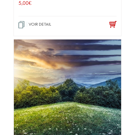
5,00
€
VOIR DETAIL