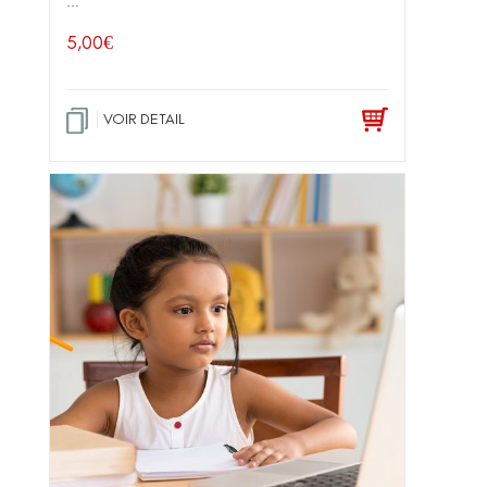
...
5,00
€
VOIR DETAIL