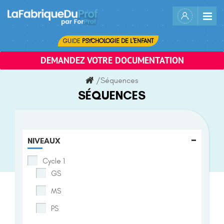
Skip
to
content
GUIDE
PSYCHOLOGIE DE L'ENFANT
DEMANDEZ VOTRE DOCUMENTATION
/
Séquences
SÉQUENCES
-
NIVEAUX
Cycle 1
GS
MS
PS