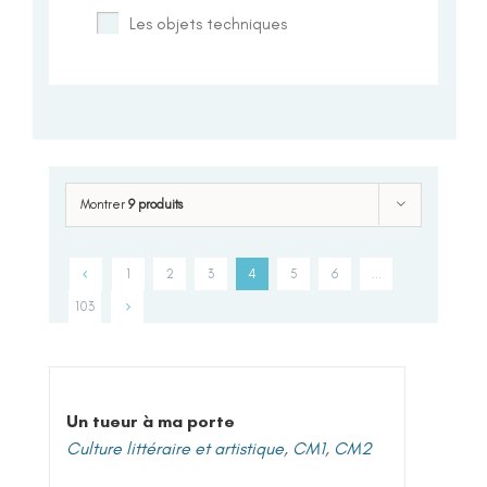
Les objets techniques
Montrer
9 produits
1
2
3
4
5
6
…
103
Un tueur à ma porte
Culture littéraire et artistique
,
CM1
,
CM2