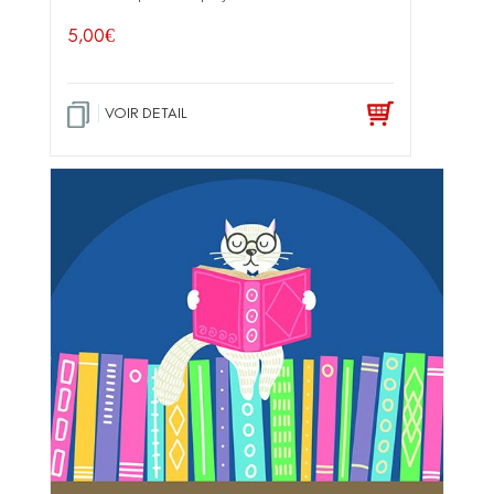
5,00
€
VOIR DETAIL