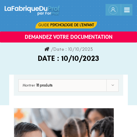
Skip
to
content
GUIDE
PSYCHOLOGIE DE L'ENFANT
DEMANDEZ VOTRE DOCUMENTATION
/
Date :
10/10/2023
DATE :
10/10/2023
Montrer
18 produits