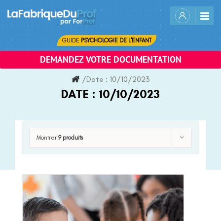
Skip
to
content
GUIDE
PSYCHOLOGIE DE L'ENFANT
DEMANDEZ VOTRE DOCUMENTATION
/
Date :
10/10/2023
DATE :
10/10/2023
Montrer
9 produits