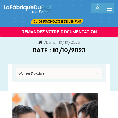
Skip
to
content
GUIDE
PSYCHOLOGIE DE L'ENFANT
DEMANDEZ VOTRE DOCUMENTATION
/
Date :
10/10/2023
DATE :
10/10/2023
Montrer
9 produits