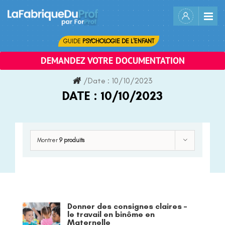
Skip
to
content
GUIDE
PSYCHOLOGIE DE L'ENFANT
DEMANDEZ VOTRE DOCUMENTATION
/
Date :
10/10/2023
DATE :
10/10/2023
Montrer
9 produits
Donner des consignes claires –
le travail en binôme en
Maternelle