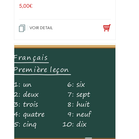
5,00
€
VOIR DETAIL