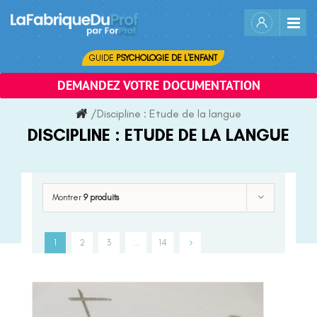
Skip
to
content
GUIDE
PSYCHOLOGIE DE L'ENFANT
DEMANDEZ VOTRE DOCUMENTATION
/
Discipline :
Etude de la langue
DISCIPLINE :
ETUDE DE LA LANGUE
Montrer
9 produits
1
2
3
…
14