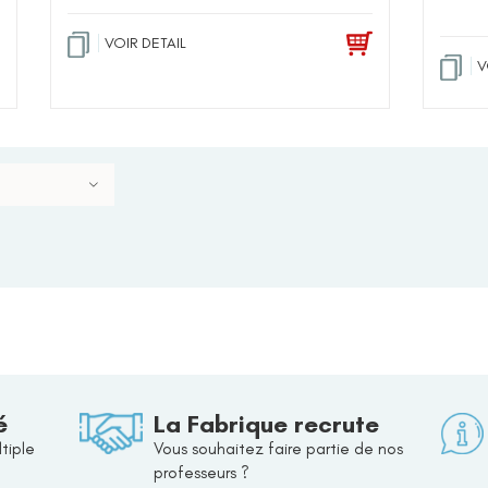
VOIR DETAIL
V
é
La Fabrique recrute
tiple
Vous souhaitez faire partie de nos
professeurs ?