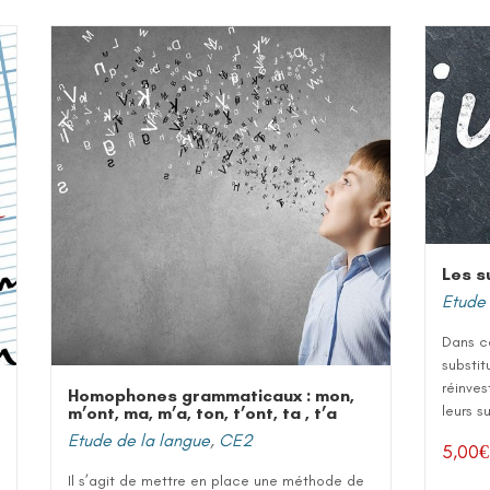
Les s
Etude 
Dans ce
substit
réinves
Homophones grammaticaux : mon,
leurs s
m’ont, ma, m’a, ton, t’ont, ta , t’a
Etude de la langue
,
CE2
5,00
€
Il s’agit de mettre en place une méthode de