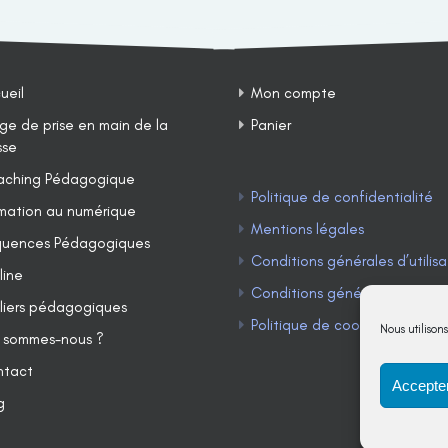
ueil
Mon compte
ge de prise en main de la
Panier
sse
ching Pédagogique
Politique de confidentialité
mation au numérique
Mentions légales
uences Pédagogiques
Conditions générales d’utilisa
line
Conditions générales de ven
liers pédagogiques
Politique de cookies (UE)
Nous utilison
 sommes-nous ?
ntact
Accepter
g