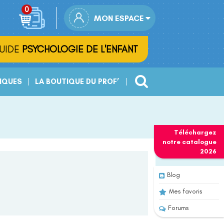
MON ESPACE
UIDE
PSYCHOLOGIE DE L'ENFANT
IQUES
LA BOUTIQUE DU PROF’
Téléchargez
notre
catalogue
2026
Blog
Mes favoris
Forums