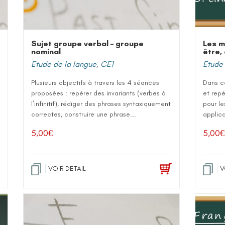
Sujet groupe verbal – groupe
Les m
nominal
être, 
Etude de la langue
,
CE1
Etude 
Plusieurs objectifs à travers les 4 séances
Dans c
proposées : repérer des invariants (verbes à
et repé
l’infinitif), rédiger des phrases syntaxiquement
pour le
correctes, construire une phrase...
applica
5,00
€
5,00
€
VOIR DETAIL
V