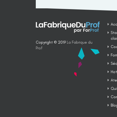
Acc
Sta
cla
Copyright © 2019
La Fabrique du
Coa
Prof
For
Séq
Hot
Ate
Qui
Co
Blo