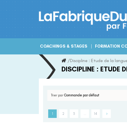
Skip
to
content
COACHINGS & STAGES
FORMATION CO
/
Discipline :
Etude de la langu
DISCIPLINE :
ETUDE D
Trier par
Commande par défaut
1
2
3
…
14