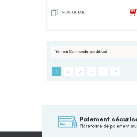
VOIR DETAIL
Trier par
Commande par défaut
1
2
3
…
14
Paiement sécuris
Plateforme de paiement mul