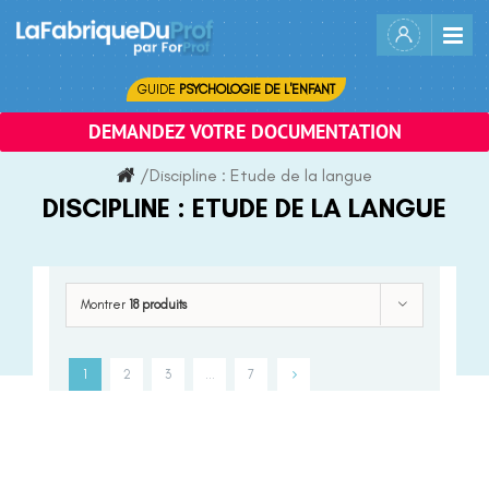
Skip
to
content
GUIDE
PSYCHOLOGIE DE L'ENFANT
DEMANDEZ VOTRE DOCUMENTATION
/
Discipline :
Etude de la langue
DISCIPLINE :
ETUDE DE LA LANGUE
Montrer
18 produits
1
2
3
…
7