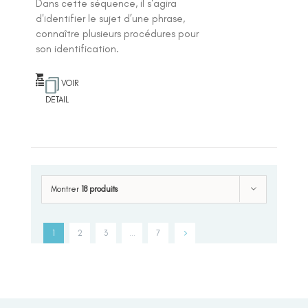
Dans cette séquence, il s'agira
d'identifier le sujet d’une phrase,
connaître plusieurs procédures pour
son identification.
VOIR
DETAIL
Montrer
18 produits
1
2
3
…
7