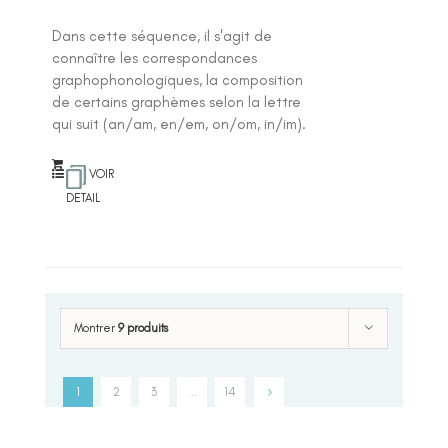
Dans cette séquence, il s'agit de
connaître les correspondances
graphophonologiques, la composition
de certains graphèmes selon la lettre
qui suit (an/am, en/em, on/om, in/im).
VOIR
DETAIL
Montrer
9 produits
1
2
3
…
14