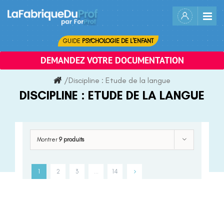
Skip
to
content
GUIDE
PSYCHOLOGIE DE L'ENFANT
DEMANDEZ VOTRE DOCUMENTATION
/
Discipline :
Etude de la langue
DISCIPLINE :
ETUDE DE LA LANGUE
Montrer
9 produits
1
2
3
…
14