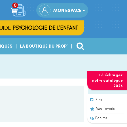
MON ESPACE
UIDE
PSYCHOLOGIE DE L'ENFANT
IQUES
LA BOUTIQUE DU PROF’
Téléchargez
notre
catalogue
2026
Blog
Mes favoris
Forums