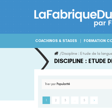
Skip
to
content
COACHINGS & STAGES
FORMATION CO
/
Discipline :
Etude de la langu
DISCIPLINE :
ETUDE D
Trier par
Popularité
1
2
3
…
5