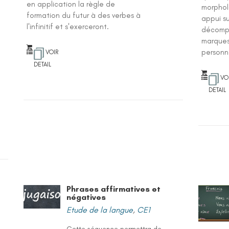
en application la règle de
morphol
formation du futur à des verbes à
appui su
l'infinitif et s'exerceront.
décompo
marques
personn
VOIR
DETAIL
VO
DETAIL
Phrases affirmatives et
négatives
Etude de la langue
,
CE1
Cette séquence permettra de