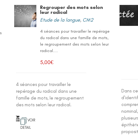
Regrouper des mots selon
leur radical
Etude de la langue
,
CM2
4 séances pour travailler le repérage
is
du radical dans une famille de mots,
le regroupement des mots selon leur
radical....
5,00
€
4 séances pour travailler le
Dans cet
repérage du radical dans une
d'ident
famille de mots, le regroupement
compren
des mots selon leur radical.
nominal
plusieur
VOIR
épithèt
DETAIL
proposit