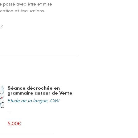
pe passé avec être et mise
cation et évaluations.
IR
Séance décrochée en
grammaire autour de Verte
Etude de la langue
,
CM1
...
5,00
€