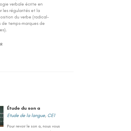
ogie verbale écrite en
r les régularités et la
sition du verbe (radical-
 de temps-marques de
es).
IR
Étude du son a
Etude de la langue
,
CE1
Pour revoir le son a, nous vous