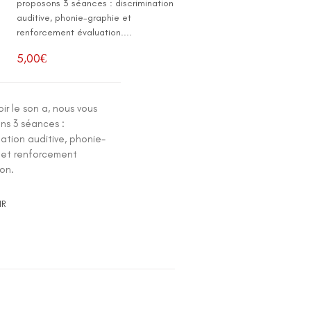
proposons 3 séances : discrimination
auditive, phonie-graphie et
renforcement évaluation....
5,00
€
oir le son a, nous vous
ns 3 séances :
nation auditive, phonie-
 et renforcement
ion.
IR