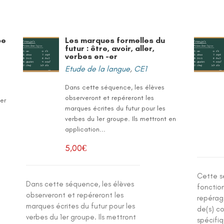
pe
Les marques formelles du
futur : être, avoir, aller,
verbes en -er
Etude de la langue
,
CE1
Dans cette séquence, les élèves
observeront et repéreront les
ger
marques écrites du futur pour les
verbes du 1er groupe. Ils mettront en
application...
5,00
€
Cette s
Dans cette séquence, les élèves
fonctio
observeront et repéreront les
repérag
marques écrites du futur pour les
de(s) c
verbes du 1er groupe. Ils mettront
spécifiq