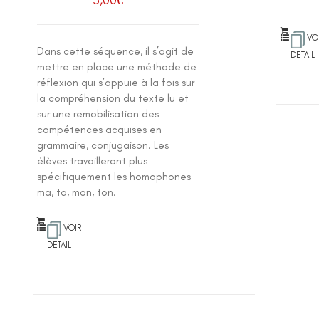
5,00
€
VO
Dans cette séquence, il s’agit de
DETAIL
mettre en place une méthode de
réflexion qui s’appuie à la fois sur
la compréhension du texte lu et
sur une remobilisation des
compétences acquises en
grammaire, conjugaison. Les
élèves travailleront plus
spécifiquement les homophones
ma, ta, mon, ton.
VOIR
DETAIL