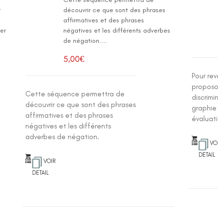
r
découvrir ce que sont des phrases
affirmatives et des phrases
er
négatives et les différents adverbes
de négation....
5,00
€
Pour rev
proposo
Cette séquence permettra de
discrimi
découvrir ce que sont des phrases
graphie
affirmatives et des phrases
évaluat
négatives et les différents
adverbes de négation.
VO
DETAIL
VOIR
DETAIL