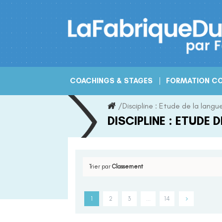
Skip
to
content
COACHINGS & STAGES
FORMATION CO
/
Discipline :
Etude de la langu
DISCIPLINE :
ETUDE D
Trier par
Classement
1
2
3
…
14