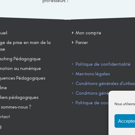
professeurs ?
ueil
Mon compte
ge de prise en main de la
Panier
sse
ching Pédagogique
Politique de confidentialité
mation au numérique
Mentions légales
uences Pédagogiques
Conditions générales d’utilisa
line
Conditions générales de ven
liers pédagogiques
Politique de cookies (UE)
Nous utilison
 sommes-nous ?
ntact
Accepter
g