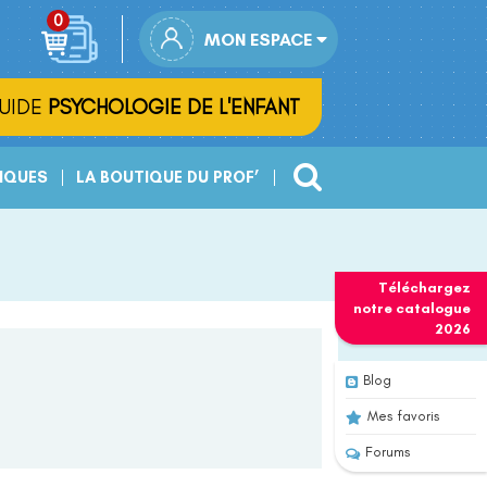
MON ESPACE
UIDE
PSYCHOLOGIE DE L'ENFANT
IQUES
LA BOUTIQUE DU PROF’
Téléchargez
notre
catalogue
2026
Blog
Mes favoris
Forums