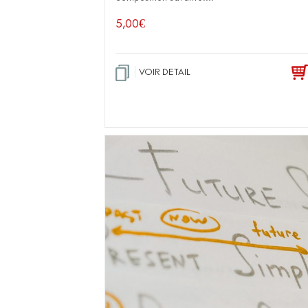
5,00
€
VOIR DETAIL