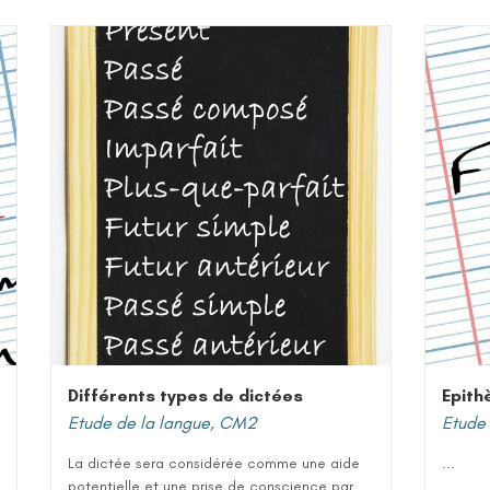
Différents types de dictées
Epith
Etude de la langue
,
CM2
Etude 
La dictée sera considérée comme une aide
...
potentielle et une prise de conscience par