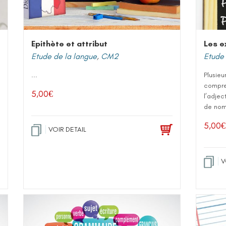
Epithète et attribut
Les e
Etude de la langue
,
CM2
Etude 
...
Plusieu
compre
5,00
€
l’adjec
de nom 
5,00
€
VOIR DETAIL
V