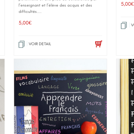
5,00
€
l’enseignant et l’élève des acquis et des
difficultés....
5,00
€
V
VOIR DETAIL