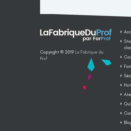
Acc
Sta
cla
Copyright © 2019
La Fabrique du
Coa
Prof
For
Séq
Hot
Ate
Qui
Co
Blo