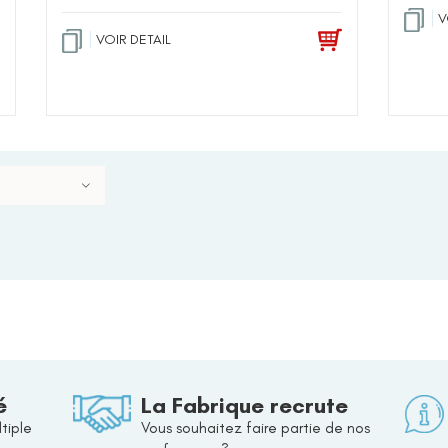
V
VOIR DETAIL
é
La Fabrique recrute
tiple
Vous souhaitez faire partie de nos