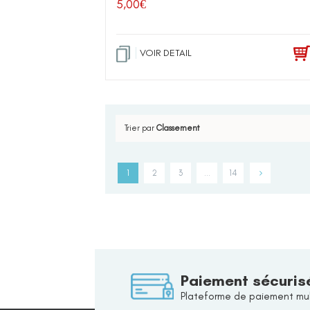
5,00
€
VOIR DETAIL
Trier par
Classement
1
2
3
…
14
Paiement sécuris
Plateforme de paiement mul