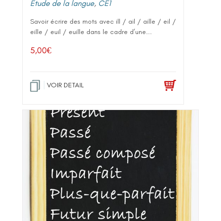
Etude de la langue
,
CE1
Savoir écrire des mots avec ill / ail / aille / eil /
eille / euil / euille dans le cadre d’une...
5,00
€
VOIR DETAIL