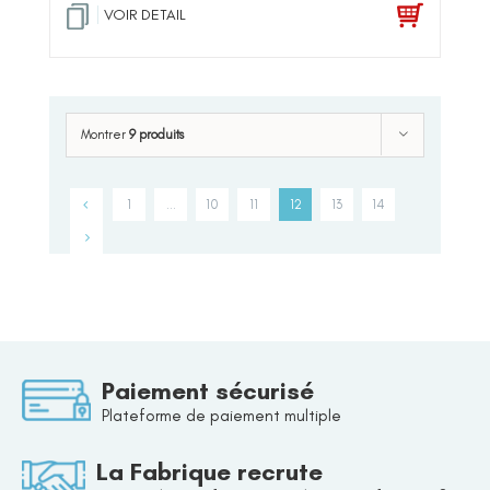
VOIR DETAIL
Montrer
9 produits
1
…
10
11
12
13
14
Paiement sécurisé
Plateforme de paiement multiple
La Fabrique recrute