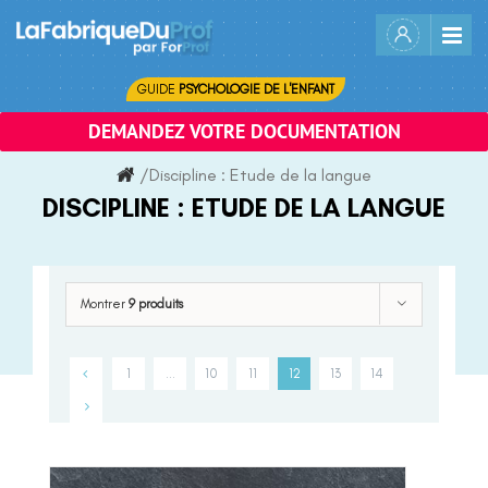
Skip
to
content
GUIDE
PSYCHOLOGIE DE L'ENFANT
DEMANDEZ VOTRE DOCUMENTATION
/
Discipline :
Etude de la langue
DISCIPLINE :
ETUDE DE LA LANGUE
Montrer
9 produits
1
…
10
11
12
13
14