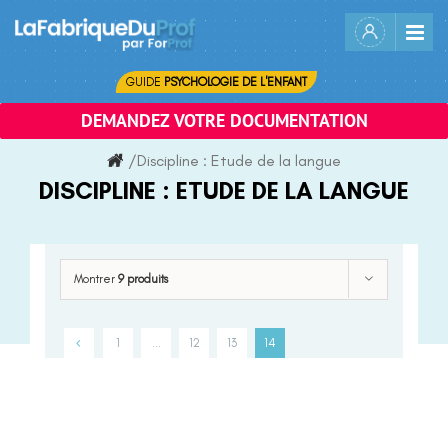
Skip
to
content
GUIDE
PSYCHOLOGIE DE L'ENFANT
DEMANDEZ VOTRE DOCUMENTATION
/
Discipline :
Etude de la langue
DISCIPLINE :
ETUDE DE LA LANGUE
Montrer
9 produits
1
…
12
13
14