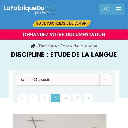
Skip
to
content
GUIDE
PSYCHOLOGIE DE L'ENFANT
DEMANDEZ VOTRE DOCUMENTATION
/
Discipline :
Etude de la langue
DISCIPLINE :
ETUDE DE LA LANGUE
Montrer
27 produits
1
2
3
4
5