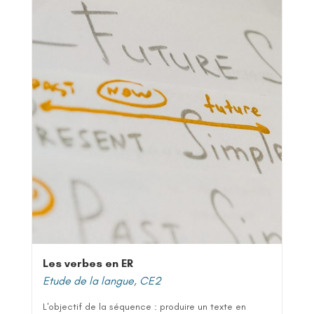
Les verbes en ER
Etude de la langue
,
CE2
L'objectif de la séquence : produire un texte en