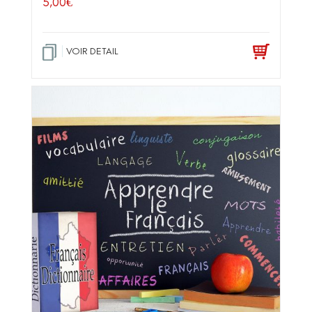
5,00
€
VOIR DETAIL