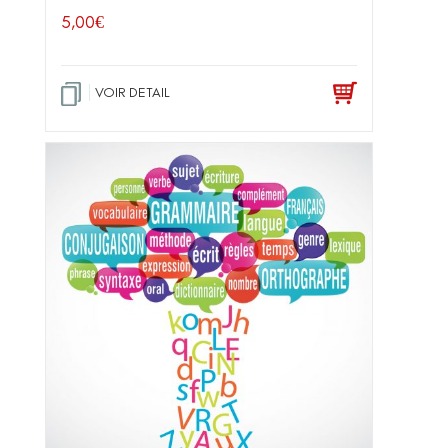
5,00
€
VOIR DETAIL