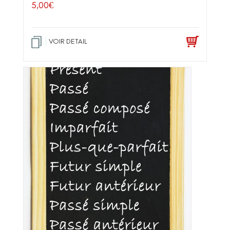
5,00
€
VOIR DETAIL