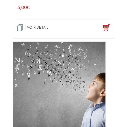
5,00
€
VOIR DETAIL