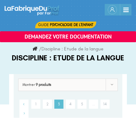
Skip
to
content
GUIDE
PSYCHOLOGIE DE L'ENFANT
DEMANDEZ VOTRE DOCUMENTATION
/
Discipline :
Etude de la langue
DISCIPLINE :
ETUDE DE LA LANGUE
Montrer
9 produits
1
2
3
4
5
…
14