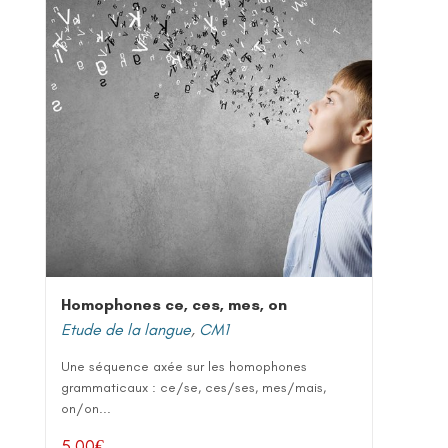
Homophones ce, ces, mes, on
Etude de la langue
,
CM1
Une séquence axée sur les homophones
grammaticaux : ce/se, ces/ses, mes/mais,
on/on...
5,00
€