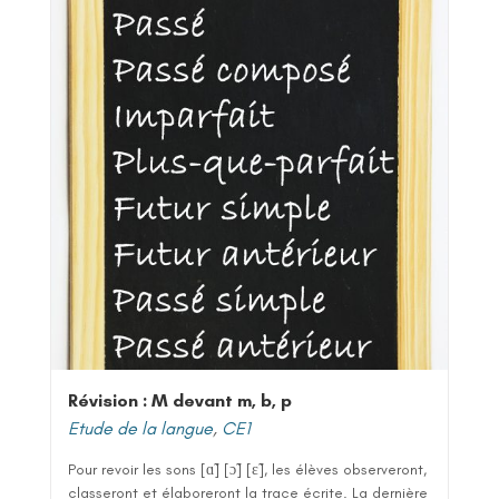
Révision : M devant m, b, p
Etude de la langue
,
CE1
Pour revoir les sons [ɑ̃] [ɔ̃] [ɛ̃], les élèves observeront,
classeront et élaboreront la trace écrite. La dernière