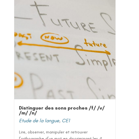
Distinguer des sons proches /f/ /v/
/m/ /n/
Etude de la langue
,
CE1
Lire, observer, manipuler et retrouver
l’orthographe d’un mot en discriminant les 4