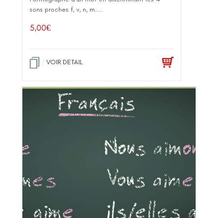
sons proches f, v, n, m....
5,00
€
VOIR DETAIL