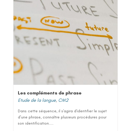
Les compléments de phrase
Etude de la langue
,
CM2
Dans cette séquence, il s'agira d'identifier le sujet
d’une phrase, connaître plusieurs procédures pour
son identification....