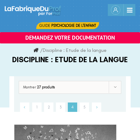
Skip
to
content
GUIDE
PSYCHOLOGIE DE L'ENFANT
DEMANDEZ VOTRE DOCUMENTATION
/
Discipline :
Etude de la langue
DISCIPLINE :
ETUDE DE LA LANGUE
Montrer
27 produits
1
2
3
4
5