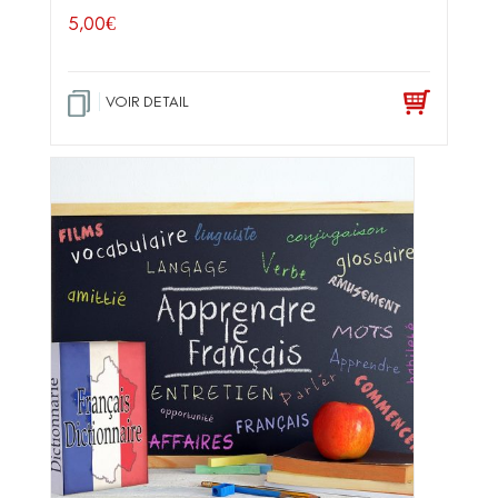
5,00
€
VOIR DETAIL