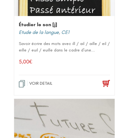
Étudier le son [j]
Etude de la langue
,
CE1
Savoir écrire des mots avec ill / ail / aille / eil /
eille / euil / euille dans le cadre d’une...
5,00
€
VOIR DETAIL