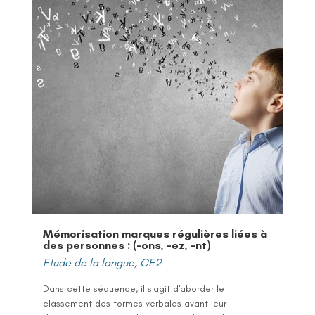
Mémorisation marques régulières liées à
des personnes : (-ons, -ez, -nt)
Etude de la langue
,
CE2
Dans cette séquence, il s'agit d'aborder le
classement des formes verbales avant leur