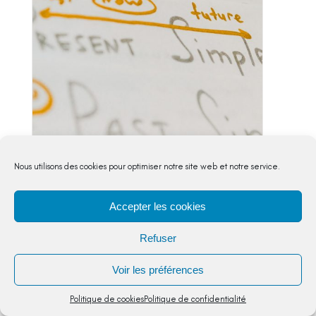
Accord singulier pluriel entre le
Nous utilisons des cookies pour optimiser notre site web et notre service.
déterminant et le nom
Etude de la langue
,
CE1
Accepter les cookies
Comprendre les notions de singulier/pluriel et
comprendre la notion de "chaîne d’accords"
Refuser
entre le déterminant et le nom au singulier et
au...
Voir les préférences
5,00
€
Politique de cookies
Politique de confidentialité