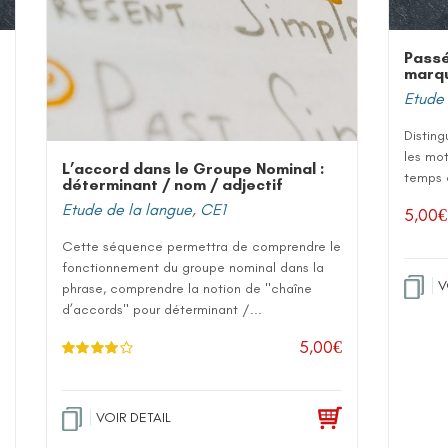
Passé
marqu
Etude 
Disting
les mot
L’accord dans le Groupe Nominal :
temps e
déterminant / nom / adjectif
Etude de la langue
,
CE1
5,00
€
Cette séquence permettra de comprendre le
fonctionnement du groupe nominal dans la
V
phrase, comprendre la notion de "chaîne
d’accords" pour déterminant /...
5,00
€
Note
4.00
sur 5
VOIR DETAIL