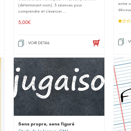
entre 
(déterminant-nom). 3 séances pour
découve
comprendre et s'exercer....
5,00
€
N
ot
e
1
.0
V
VOIR DETAIL
0
su
r 5
Sens propre, sens figuré