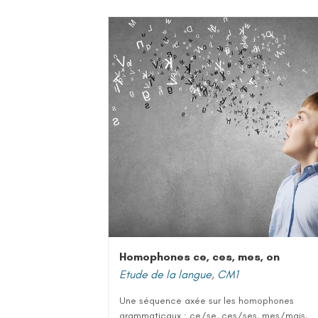
Homophones ce, ces, mes, on
Etude de la langue
,
CM1
Une séquence axée sur les homophones
grammaticaux : ce/se, ces/ses, mes/mais,