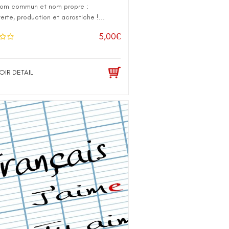
nom commun et nom propre :
rte, production et acrostiche !...
5,00
€
OIR DETAIL