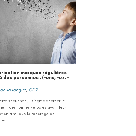
isation marques régulières
 à des personnes : (-ons, -ez, -
de la langue
,
CE2
tte séquence, il s'agit d'aborder le
ment des formes verbales avant leur
tion ainsi que le repérage de
tés....