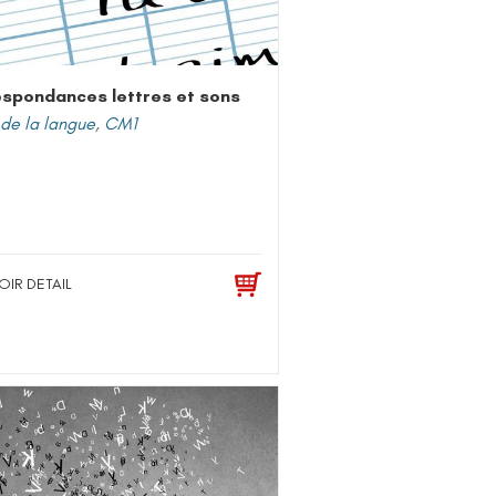
spondances lettres et sons
de la langue
,
CM1
OIR DETAIL