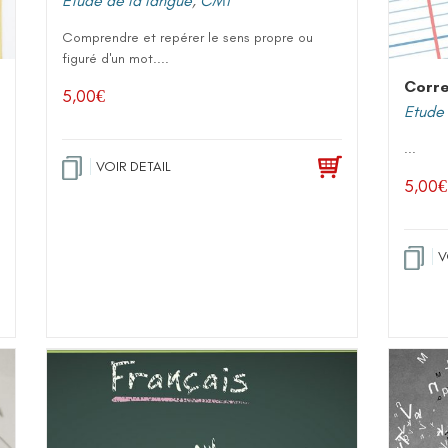
Etude de la langue
,
CM1
Comprendre et repérer le sens propre ou
figuré d'un mot....
Corre
5,00
€
Etude 
...
VOIR DETAIL
5,00
€
V