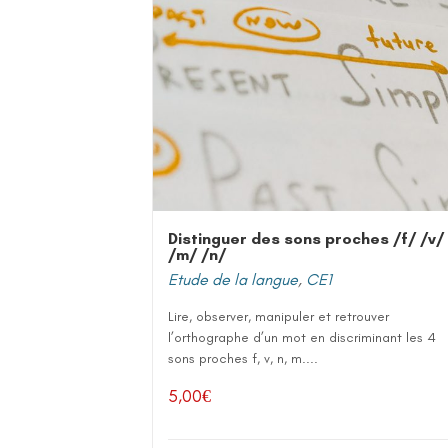
Distinguer des sons proches /f/ /v/
/m/ /n/
Etude de la langue
,
CE1
Lire, observer, manipuler et retrouver
l’orthographe d’un mot en discriminant les 4
sons proches f, v, n, m....
5,00
€