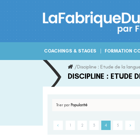
Skip
to
content
COACHINGS & STAGES
FORMATION CO
/
Discipline :
Etude de la langu
DISCIPLINE :
ETUDE D
Trier par
Popularité
1
2
3
4
5