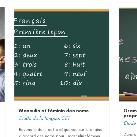
Masculin et féminin des noms
Gram
prop
Etude de la langue
,
CE1
Etude 
Revenons dans cette séquence sur la chaîne
Dans ce
d’accord des noms pour : masculin/féminin