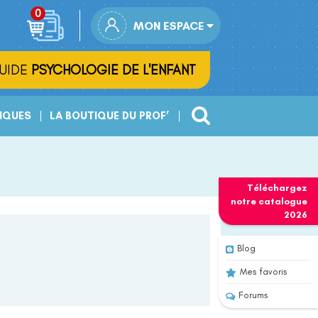
MON ESPACE
UIDE
PSYCHOLOGIE DE L'ENFANT
IQUES
LA BOUTIQUE DU PROF’
Téléchargez
notre
catalogue
2026
Blog
Mes favoris
Forums