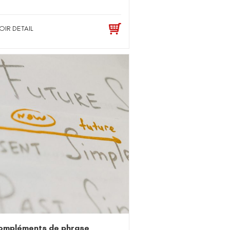
OIR DETAIL
ompléments de phrase