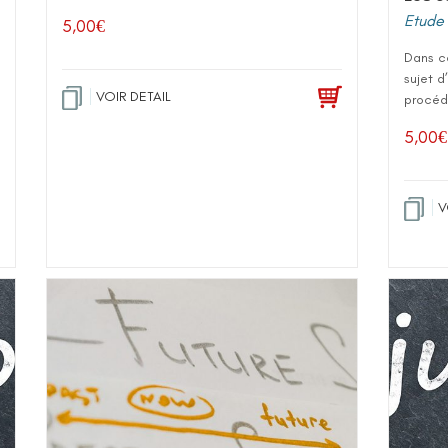
Etude 
5,00
€
Dans ce
sujet d
VOIR DETAIL
procédu
5,00
€
V