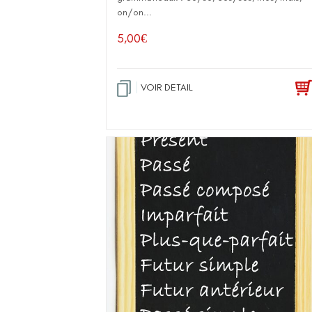
on/on...
5,00
€
VOIR DETAIL