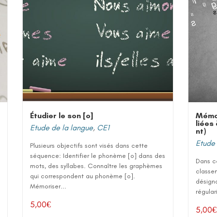
Étudier le son [o]
Mémor
liées
Etude de la langue
,
CE1
nt)
Etude 
Plusieurs objectifs sont visés dans cette
séquence: Identifier le phonème [o] dans des
Dans ce
mots, des syllabes. Connaître les graphèmes
classe
qui correspondent au phonème [o].
désigna
Mémoriser...
régulari
5,00
€
5,00
€