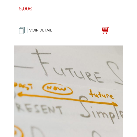
5,00
€
VOIR DETAIL