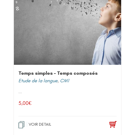
Temps simples – Temps composés
Etude de la langue
,
CM1
...
5,00
€
VOIR DETAIL