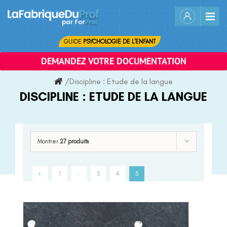
Skip
to
content
GUIDE
PSYCHOLOGIE DE L'ENFANT
DEMANDEZ VOTRE DOCUMENTATION
/
Discipline :
Etude de la langue
DISCIPLINE :
ETUDE DE LA LANGUE
Montrer
27 produits
1
…
3
4
5