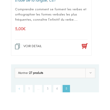
Etude de la langue
,
CE1
Comprendre comment se forment les verbes et
orthographier les formes verbales les plus
fréquentes, connaître l’infinitif du verbe....
5,00
€
VOIR DETAIL
Montrer
27 produits
1
…
3
4
5