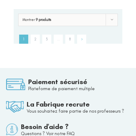
Montrer
9 produits
1
2
3
…
8
Paiement sécurisé
Plateforme de paiement multiple
La Fabrique recrute
Vous souhaitez faire partie de nos professeurs ?
Besoin d'aide ?
Questions ? Voir notre FAQ