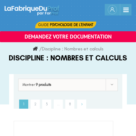
Skip
to
content
GUIDE
PSYCHOLOGIE DE L'ENFANT
DEMANDEZ VOTRE DOCUMENTATION
/
Discipline :
Nombres et calculs
DISCIPLINE :
NOMBRES ET CALCULS
Montrer
9 produits
1
2
3
…
8