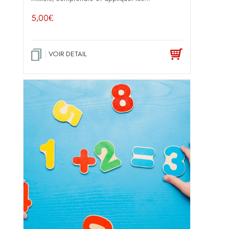
5,00
€
VOIR DETAIL