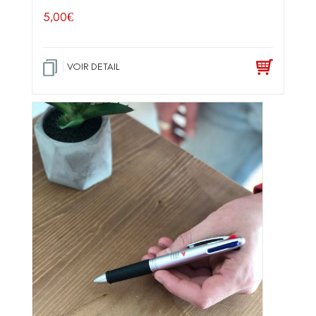
5,00
€
VOIR DETAIL