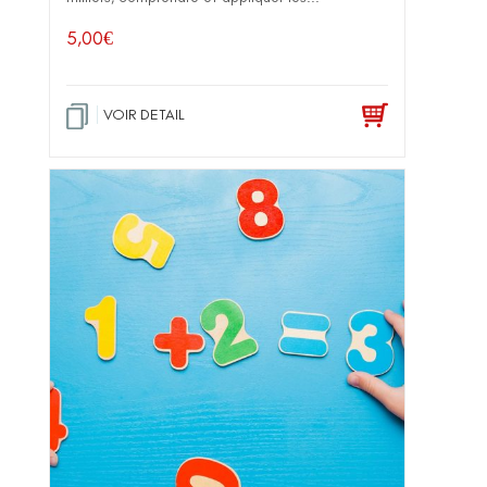
5,00
€
VOIR DETAIL