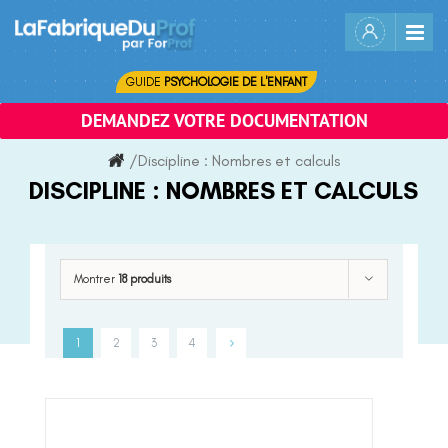
Skip
to
content
GUIDE
PSYCHOLOGIE DE L'ENFANT
DEMANDEZ VOTRE DOCUMENTATION
/
Discipline :
Nombres et calculs
DISCIPLINE :
NOMBRES ET CALCULS
Montrer
18 produits
1
2
3
4