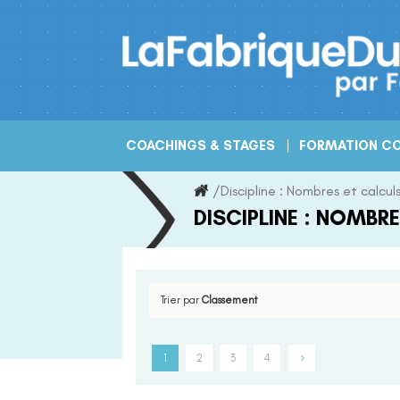
Skip
to
content
COACHINGS & STAGES
FORMATION CO
/
Discipline :
Nombres et calcul
DISCIPLINE :
NOMBRE
Trier par
Classement
1
2
3
4