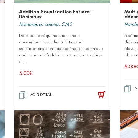
Addition Soustraction Entiers-
Multip
Décimaux
décim
Nombres et calculs
,
CM2
Nombre
Dans cette séquence, nous nous
3 séanc
concentrerons sur les additions et
divisio
soustractions d'entiers décimaux : technique
élèves
opératoire de l’addition des nombres entiers
élément
ou...
5,00
€
5,00
€
V
VOIR DETAIL