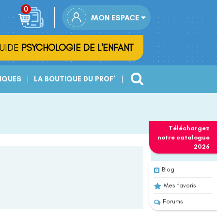
MON ESPACE
UIDE
PSYCHOLOGIE DE L'ENFANT
IQUES
LA BOUTIQUE DU PROF’
Téléchargez
notre
catalogue
2026
Blog
Mes favoris
Forums