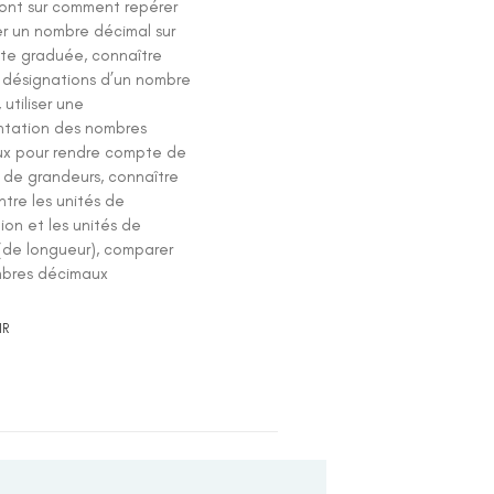
ront sur comment repérer
er un nombre décimal sur
ite graduée, connaître
s désignations d’un nombre
 utiliser une
ntation des nombres
x pour rendre compte de
 de grandeurs, connaître
entre les unités de
ion et les unités de
(de longueur), comparer
bres décimaux
IR