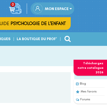
MON ESPACE
UIDE
PSYCHOLOGIE DE L'ENFANT
IQUES
LA BOUTIQUE DU PROF’
Téléchargez
notre
catalogue
2026
Blog
Mes favoris
Forums