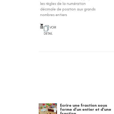
les règles de la numération
décimale de position aux grands
nombres entiers
VOIR
DETAIL
Ecrire une fraction sous
forme d’un entier et d’une
fraction