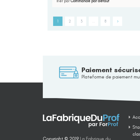
Trier par
Commande par défaut
1
2
3
…
8
Paiement sécuris
Plateforme de paiement mul
Acc
Sta
cla
Copyright © 2019
La Fabrique du