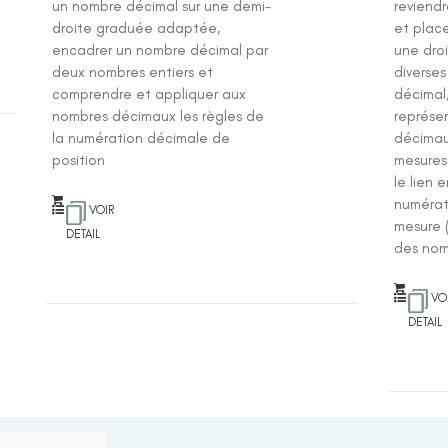
un nombre décimal sur une demi-
reviend
droite graduée adaptée,
et plac
encadrer un nombre décimal par
une dro
deux nombres entiers et
diverse
comprendre et appliquer aux
décimal,
nombres décimaux les règles de
représe
la numération décimale de
décimau
position
mesures
le lien 
numérat
VOIR
mesure 
DETAIL
des nom
VO
DETAIL