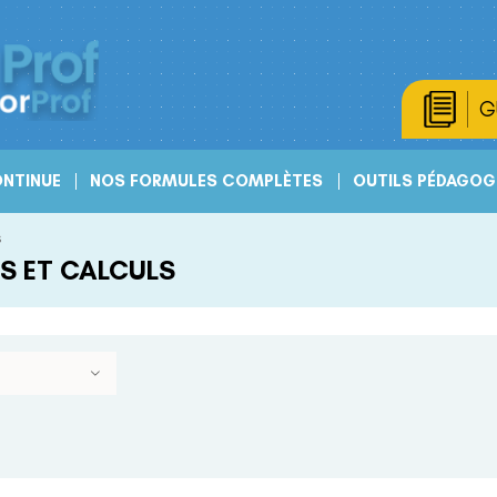
G
NTINUE
NOS FORMULES COMPLÈTES
OUTILS PÉDAGOG
s
S ET CALCULS