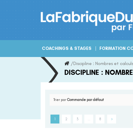
Skip
to
content
COACHINGS & STAGES
FORMATION CO
/
Discipline :
Nombres et calcul
DISCIPLINE :
NOMBRE
Trier par
Commande par défaut
1
2
3
…
8