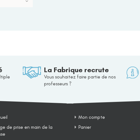
é
La Fabrique recrute
tiple
Vous souhaitez faire partie de nos
professeurs ?
ueil
Mon compte
ge de prise en main de la
Panier
sse