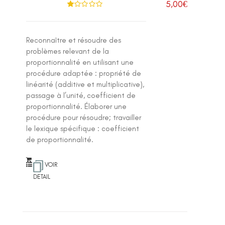
5,00
€
N
ot
e
1
.0
Reconnaître et résoudre des
0
su
problèmes relevant de la
r 5
proportionnalité en utilisant une
procédure adaptée : propriété de
linéarité (additive et multiplicative),
passage à l’unité, coefficient de
proportionnalité. Élaborer une
procédure pour résoudre; travailler
le lexique spécifique : coefficient
de proportionnalité.
VOIR
DETAIL