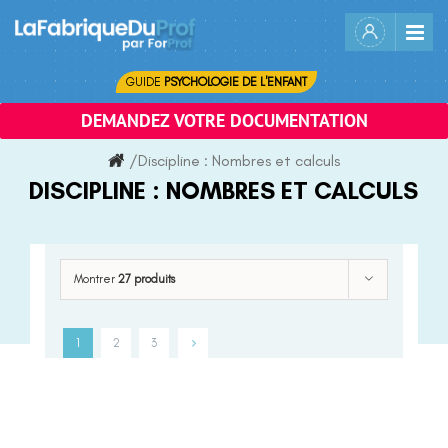
Skip
to
content
GUIDE
PSYCHOLOGIE DE L'ENFANT
DEMANDEZ VOTRE DOCUMENTATION
/
Discipline :
Nombres et calculs
DISCIPLINE :
NOMBRES ET CALCULS
Montrer
27 produits
1
2
3