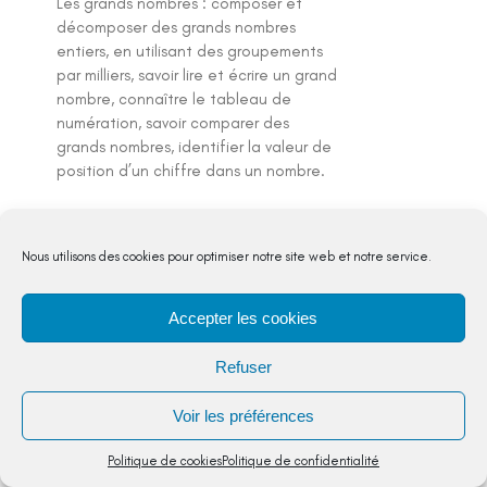
Les grands nombres : composer et
décomposer des grands nombres
entiers, en utilisant des groupements
par milliers, savoir lire et écrire un grand
nombre, connaître le tableau de
numération, savoir comparer des
grands nombres, identifier la valeur de
position d’un chiffre dans un nombre.
VOIR
DETAIL
Nous utilisons des cookies pour optimiser notre site web et notre service.
Accepter les cookies
Refuser
Multiplication des entiers =
calculer un produit
Voir les préférences
Nombres et calculs
,
CM1
Politique de cookies
Politique de confidentialité
Cette séquence s'arrêtera sur la