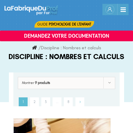
Skip
to
content
GUIDE
PSYCHOLOGIE DE L'ENFANT
DEMANDEZ VOTRE DOCUMENTATION
/
Discipline :
Nombres et calculs
DISCIPLINE :
NOMBRES ET CALCULS
Montrer
9 produits
1
2
3
…
8