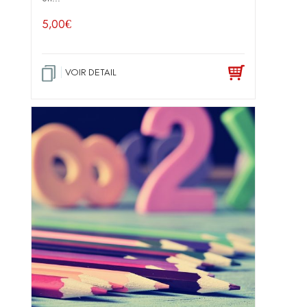
5,00
€
VOIR DETAIL