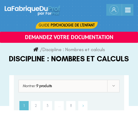
Skip
to
content
GUIDE
PSYCHOLOGIE DE L'ENFANT
DEMANDEZ VOTRE DOCUMENTATION
/
Discipline :
Nombres et calculs
DISCIPLINE :
NOMBRES ET CALCULS
Montrer
9 produits
1
2
3
…
8