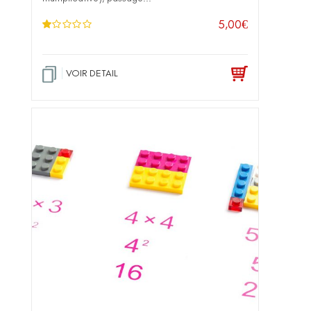
5,00
€
N
ot
e
1
.0
VOIR DETAIL
0
su
r 5