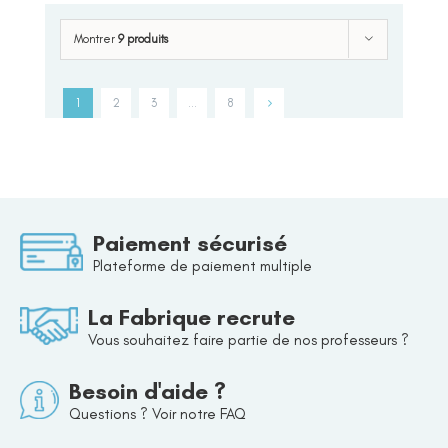
Montrer
9 produits
1
2
3
…
8
Paiement sécurisé
Plateforme de paiement multiple
La Fabrique recrute
Vous souhaitez faire partie de nos professeurs ?
Besoin d'aide ?
Questions ? Voir notre FAQ