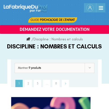
Skip
to
content
GUIDE
PSYCHOLOGIE DE L'ENFANT
DEMANDEZ VOTRE DOCUMENTATION
/
Discipline :
Nombres et calculs
DISCIPLINE :
NOMBRES ET CALCULS
Montrer
9 produits
1
2
3
…
8