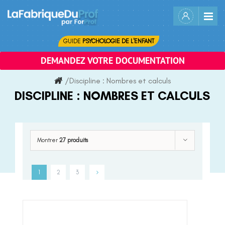
Skip
to
content
GUIDE
PSYCHOLOGIE DE L'ENFANT
DEMANDEZ VOTRE DOCUMENTATION
/
Discipline :
Nombres et calculs
DISCIPLINE :
NOMBRES ET CALCULS
Montrer
27 produits
1
2
3