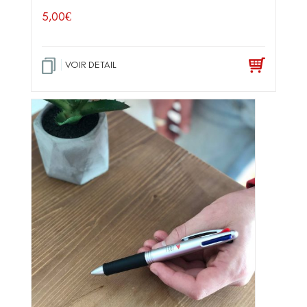
5,00
€
VOIR DETAIL