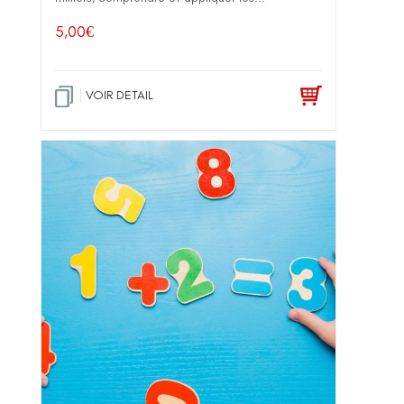
5,00
€
VOIR DETAIL