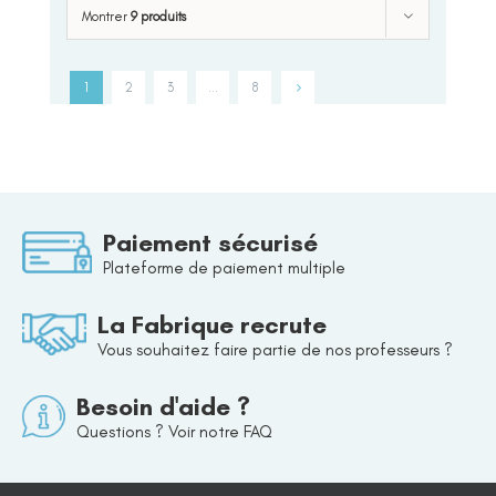
Montrer
9 produits
1
2
3
…
8
Paiement sécurisé
Plateforme de paiement multiple
La Fabrique recrute
Vous souhaitez faire partie de nos professeurs ?
Besoin d'aide ?
Questions ? Voir notre FAQ