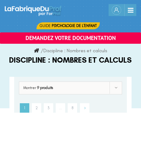
Skip
to
content
GUIDE
PSYCHOLOGIE DE L'ENFANT
DEMANDEZ VOTRE DOCUMENTATION
/
Discipline :
Nombres et calculs
DISCIPLINE :
NOMBRES ET CALCULS
Montrer
9 produits
1
2
3
…
8