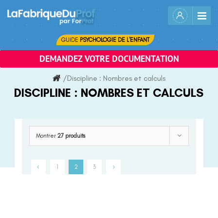
Skip
to
content
GUIDE
PSYCHOLOGIE DE L'ENFANT
DEMANDEZ VOTRE DOCUMENTATION
/
Discipline :
Nombres et calculs
DISCIPLINE :
NOMBRES ET CALCULS
Montrer
27 produits
1
2
3