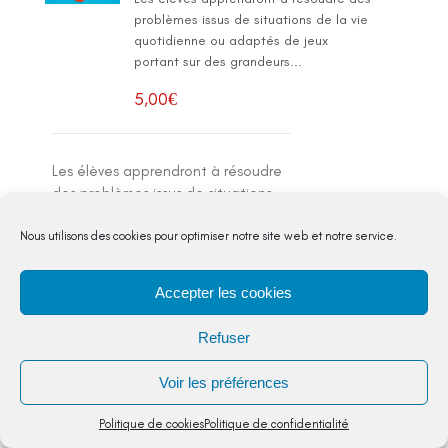
problèmes issus de situations de la vie
quotidienne ou adaptés de jeux
portant sur des grandeurs...
5,00
€
Les élèves apprendront à résoudre
des problèmes issus de situations
de la vie quotidienne ou adaptés
de jeux portant sur des grandeurs
Nous utilisons des cookies pour optimiser notre site web et notre service.
et leur mesure, des déplacements
sur une demi-droite graduée, etc.,
Accepter les cookies
conduisant à utiliser les quatre
opérations.
Refuser
VOIR
Voir les préférences
DETAIL
Politique de cookies
Politique de confidentialité