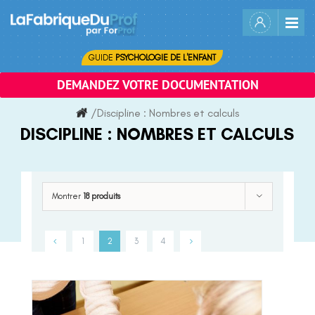
Skip
to
content
GUIDE
PSYCHOLOGIE DE L'ENFANT
DEMANDEZ VOTRE DOCUMENTATION
/
Discipline :
Nombres et calculs
DISCIPLINE :
NOMBRES ET CALCULS
Montrer
18 produits
1
2
3
4