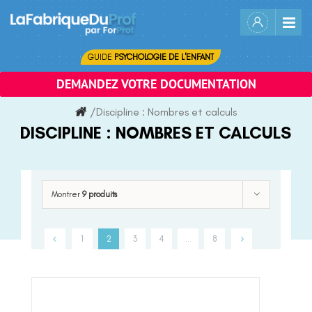
Skip
to
content
GUIDE
PSYCHOLOGIE DE L'ENFANT
DEMANDEZ VOTRE DOCUMENTATION
/
Discipline :
Nombres et calculs
DISCIPLINE :
NOMBRES ET CALCULS
Montrer
9 produits
1
2
3
4
…
8