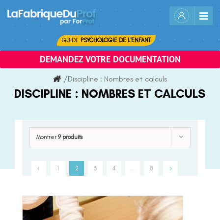
Skip
to
content
GUIDE
PSYCHOLOGIE DE L'ENFANT
DEMANDEZ VOTRE DOCUMENTATION
/
Discipline :
Nombres et calculs
DISCIPLINE :
NOMBRES ET CALCULS
Montrer
9 produits
1
2
3
4
…
8