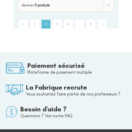
Montrer
9 produits
1
2
3
4
…
8
Paiement sécurisé
Plateforme de paiement multiple
La Fabrique recrute
Vous souhaitez faire partie de nos professeurs ?
Besoin d'aide ?
Questions ? Voir notre FAQ